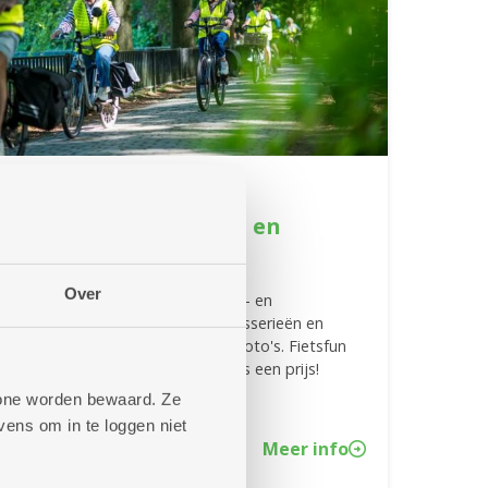
24/06/2026
Doe mee met de fiets- en
fotozoektocht
Over
Doe mee met onze zomerse fiets- en
fotozoektocht. Fiets langs 27 brasserieën en
buurtbistro's en match de juiste foto's. Fietsfun
verzekerd, en wie weet win je zelfs een prijs!
phone worden bewaard. Ze
ens om in te loggen niet
Meer info