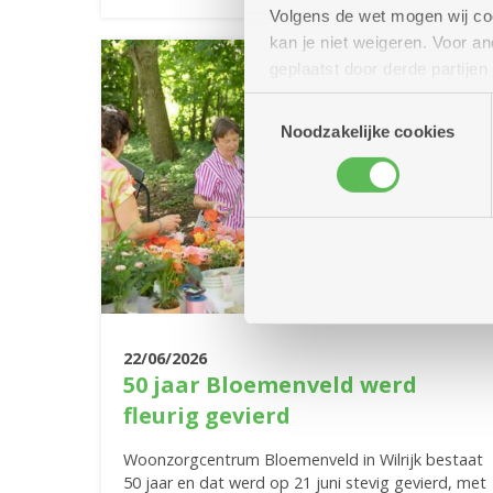
Volgens de wet mogen wij cook
kan je niet weigeren. Voor 
geplaatst door derde partije
(geanonimiseerd) gebruik va
Toestemmingsselectie
combineren met andere inform
Noodzakelijke cookies
22/06/2026
50 jaar Bloemenveld werd
fleurig gevierd
Woonzorgcentrum Bloemenveld in Wilrijk bestaat
50 jaar en dat werd op 21 juni stevig gevierd, met