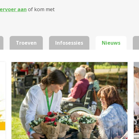
ervoer aan
of kom met
Troeven
Infosessies
Nieuws