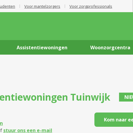
tudenten
Voor mantelzorgers
Voor zorgprofessionals
Assistentiewoningen
Woonzorgcentra
tentiewoningen
Tuinwijk
NI
Kom naar ee
m
f
stuur ons een e-mail