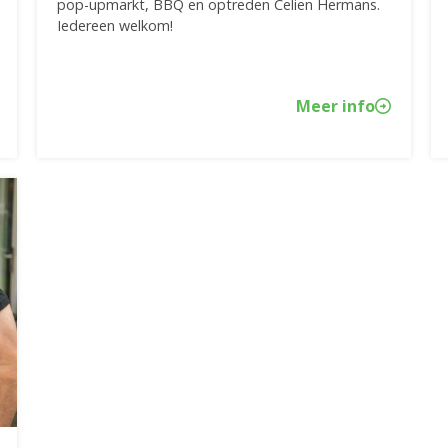
pop-upmarkt, BBQ en optreden Celien Hermans.
Iedereen welkom!
Meer info