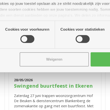
ies op jouw toestel opslaan als ze strikt noodzakelijk zijn voor 
andere soorten cookies hebben we jouw toestemming nodig. Som
n die een dienst aanbieden op onze pagina's. We delen zo informa
n onze site voor social media, advertenties en analyse. Deze p
atie die je aan hen verstrekte.
Cookies voor voorkeuren
Cookies voor statistieken
Weigeren
28/05/2026
Swingend buurtfeest in Ekeren
Zaterdag 27 juni trappen woonzorgcentrum Hof
De Beuken & dienstencentrum Blankenberg de
zomervakantie op gang met een buurtfeest. Met