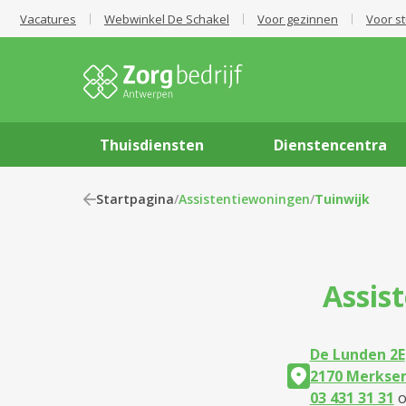
Vacatures
Webwinkel De Schakel
Voor gezinnen
Voor s
Thuisdiensten
Dienstencentra
Startpagina
/
Assistentiewoningen
/
Tuinwijk
Assis
De Lunden 2E
2170 Merkse
03 431 31 31
o