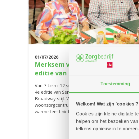
01/07/2026
Merksem viert feest met de 4e
editie van Senior Summerland'
Toestemming
Van 7 t.e.m. 12 september ben je welkom op de
4e editie van Senior Summerland, ditmaal in heuse
Broadway-stijl. Waar? In de Vijvertuin van
Welkom! Wat zijn ‘cookies’?
woonzorgcentrum Sint Bartholomeus. Mis dit
warme feest niet!
Cookies zijn kleine digitale
helpen om het bezoeken van w
Meer info
telkens opnieuw in te voeren.