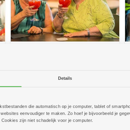
25/06/2026
Klink op de zomer met cocktails
of mocktails
Details
Zon in je glas! In al onze brasserieën en
buurtbistro's staan deze zomer lekkere cocktails
en mocktails op de kaart. Kom je proeven? Op
heel wat locaties kan dat trouwens in een
sfeervolle zomerbar!
 tekstbestanden die automatisch op je computer, tablet of smart
ebsites eenvoudiger te maken. Zo hoef je bijvoorbeeld je gegev
Meer info
 Cookies zijn niet schadelijk voor je computer.