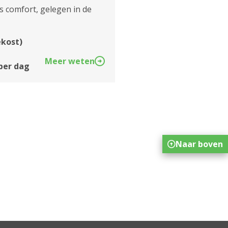
 comfort, gelegen in de
ekost)
Meer weten
 per dag
Naar boven