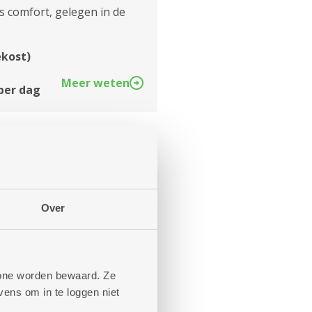
 comfort, gelegen in de
ekost)
Meer weten
 per dag
 B: Flat met 1
Over
 comfort, gelegen in de
ekost)
phone worden bewaard. Ze
Meer weten
ens om in te loggen niet
 per dag