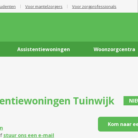
tudenten
Voor mantelzorgers
Voor zorgprofessionals
Assistentiewoningen
Woonzorgcentra
tentiewoningen
Tuinwijk
NI
Kom naar ee
m
f
stuur ons een e-mail