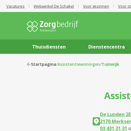
Vacatures
Webwinkel De Schakel
Voor gezinnen
Voor s
Thuisdiensten
Dienstencentra
Startpagina
/
Assistentiewoningen
/
Tuinwijk
Assis
De Lunden 2E
2170 Merkse
03 431 31 31
o