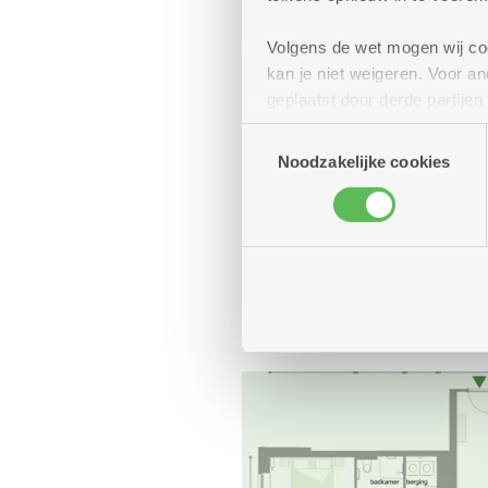
Volgens de wet mogen wij cook
kan je niet weigeren. Voor 
geplaatst door derde partije
(geanonimiseerd) gebruik va
Toestemmingsselectie
combineren met andere inform
Noodzakelijke cookies