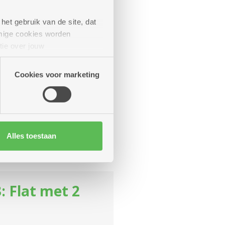
het gebruik van de site, dat
mige cookies worden
: Flat met 2
tie over jouw
artners kunnen deze gegevens
Cookies voor marketing
 comfort, gelegen in de
ekost)
Meer weten
Alles toestaan
 per dag
: Flat met 2