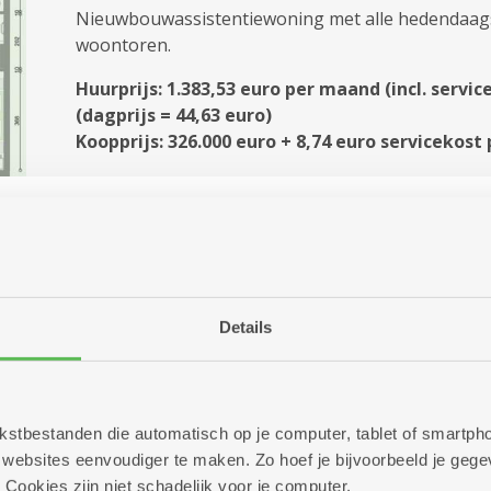
Nieuwbouwassistentiewoning met alle hedendaags
woontoren.
Huurprijs: 1.383,53 euro per maand (incl. servic
(dagprijs = 44,63 euro)
Koopprijs: 326.000 euro + 8,74 euro servicekost
Tuinwijk-parktoren - Type 1
slaapkamer en terras
Details
Nieuwbouwassistentiewoning met alle hedendaags
woontoren.
Huurprijs: 1.383,53 euro per maand (incl. servic
 tekstbestanden die automatisch op je computer, tablet of smart
(dagprijs = 44,63 euro)
ebsites eenvoudiger te maken. Zo hoef je bijvoorbeeld je gegev
Koopprijs: 326.000 euro + 8,74 euro servicekost
 Cookies zijn niet schadelijk voor je computer.