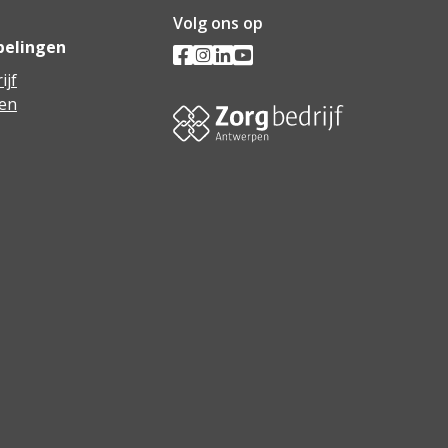
Volg ons op
pelingen
ijf
en