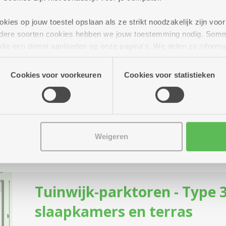
ies op jouw toestel opslaan als ze strikt noodzakelijk zijn voor 
andere soorten cookies hebben we jouw toestemming nodig. Som
Tuinwijk-parktoren - Type 2
n die een dienst aanbieden op onze pagina's. We delen zo informa
slaapkamers en terras
n onze site voor social media, advertenties en analyse. Deze p
atie die je aan hen verstrekte.
Cookies voor voorkeuren
Cookies voor statistieken
Nieuwbouwassistentiewoning met alle hedendaags
woontoren.
Huurprijs: 1.530,47 euro per maand (incl. servic
(dagprijs = 49,37 euro)
Weigeren
Koopprijs: 359.000 euro + 8,74 euro servicekost
Tuinwijk-parktoren - Type 3
slaapkamers en terras