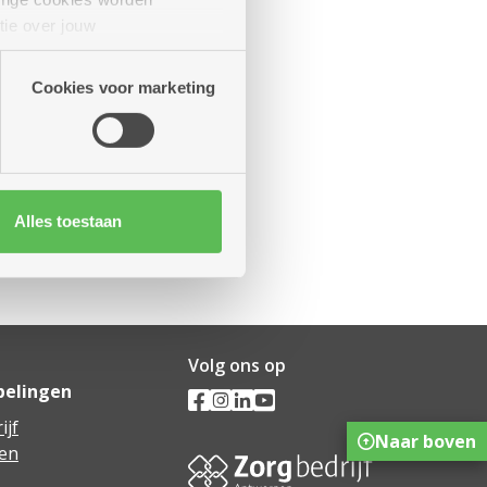
tie over jouw
s.
artners kunnen deze gegevens
Cookies voor marketing
Alles toestaan
Volg ons op
pelingen
ijf
Naar boven
en