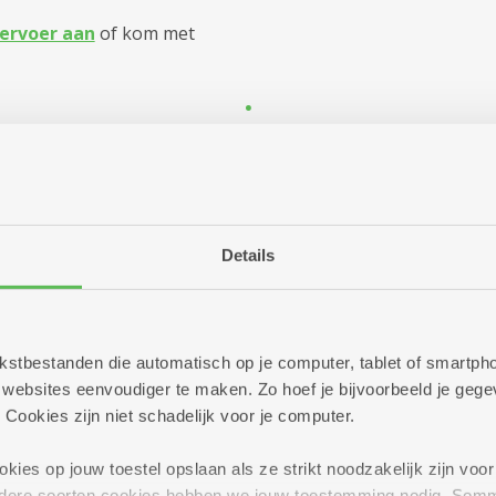
ervoer aan
of kom met
.
Infosessies
Troeven
Nieuws
Details
reeft ernaar om elk erkend woonzorgcentrum om de vier jaa
f en groep assistentiewoningen worden regelmatig geïnspec
 tekstbestanden die automatisch op je computer, tablet of smart
cties: algemene, thematische, bij de opstart van een nieuw ce
ebsites eenvoudiger te maken. Zo hoef je bijvoorbeeld je gegev
t Zorg van de Vlaamse Overheid die
inspectieverslagen
op h
 Cookies zijn niet schadelijk voor je computer.
n wij op onze website ook onze
remediëringsplannen
toe. Z
 voldoen en om de bewoners van het woonzorgcentrum ee
ies op jouw toestel opslaan als ze strikt noodzakelijk zijn voor 
andere soorten cookies hebben we jouw toestemming nodig. Som