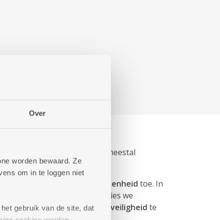
Inspectieverslag
Over
r te inspecteren. Ook de
teerd. Een
inspectie
gebeurt meestal
phone worden bewaard. Ze
ntrum...
ens om in te loggen niet
aar website. Wij juichen die
openheid
toe. In
o zie je heel duidelijk welke acties we
n
goede kwaliteit van zorg en veiligheid
te
het gebruik van de site, dat
mige cookies worden