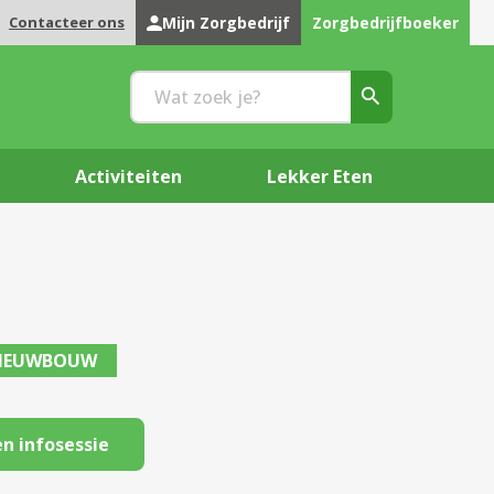
Contacteer ons
Mijn Zorgbedrijf
Zorgbedrijfboeker
Activiteiten
Lekker Eten
IEUWBOUW
n infosessie