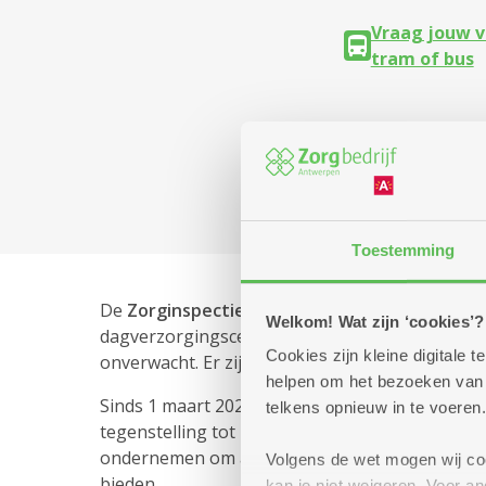
Vraag jouw v
tram of bus
Flats en prijzen
Toestemming
De
Zorginspectie van de Vlaamse Overheid
st
Welkom! Wat zijn ‘cookies’?
dagverzorgingscentra, centra voor kortverblij
Cookies zijn kleine digitale
onverwacht. Er zijn verschillende soorten inspe
helpen om het bezoeken van w
Sinds 1 maart 2022 publiceert het Departemen
telkens opnieuw in te voeren.
tegenstelling tot het Departement Zorg voege
ondernemen om aan de
erkenningsnormen
te
Volgens de wet mogen wij cook
bieden.
kan je niet weigeren. Voor 