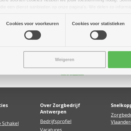
n die een dienst aanbieden op onze pagina's. We delen zo informa
kwalitatief en met de beste zorg klaarstaan voor de bewoner
n onze site voor social media, advertenties en analyse. Deze p
atie die je aan hen verstrekte.
Cookies voor voorkeuren
Cookies voor statistieken
Weigeren
Delen
ties
Over Zorgbedrijf
Snelkop
Antwerpen
Zorgbedr
Bedrijfsprofiel
Vlaander
 Schakel
Vacatures