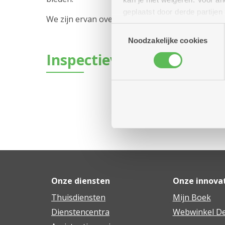
geplaatst door derde partije
We zijn ervan overtuigd dat we dag in, dag uit 
(geanonimiseerd) gebruik va
Toestemmingsselectie
combineren met andere inform
Noodzakelijke cookies
Inspectieverslag
Onze diensten
Onze innova
Thuisdiensten
Mijn Boek
Dienstencentra
Webwinkel De