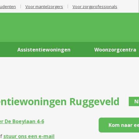
tudenten
Voor mantelzorgers
Voor zorgprofessionals
Assistentiewoningen
Woonzorgcentra
entiewoningen
Ruggeveld
N
 De Boeylaan 4-6
Kom naar ee
f
stuur ons een e-mail