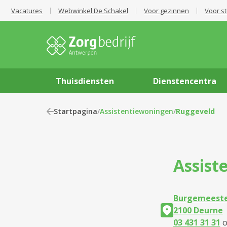
Vacatures
Webwinkel De Schakel
Voor gezinnen
Voor s
Thuisdiensten
Dienstencentra
Startpagina
/
Assistentiewoningen
/
Ruggeveld
Assist
Burgemeester
2100 Deurne
03 431 31 31
o