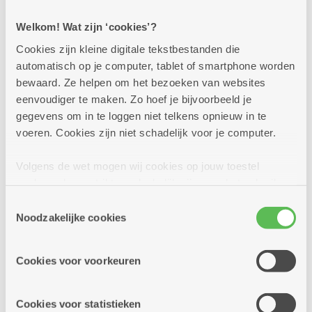
Zon in je glas! In al onze brasserieën en buurtbistro's
staan deze zomer lekkere cocktails en mocktails op de
Welkom! Wat zijn ‘cookies’?
kaart. Kom je proeven? Op heel wat locaties kan dat
trouwens in een sfeervolle zomerbar!
Cookies zijn kleine digitale tekstbestanden die
automatisch op je computer, tablet of smartphone worden
Meer info
bewaard. Ze helpen om het bezoeken van websites
eenvoudiger te maken. Zo hoef je bijvoorbeeld je
gegevens om in te loggen niet telkens opnieuw in te
voeren. Cookies zijn niet schadelijk voor je computer.
Volgens de wet mogen wij cookies op jouw toestel
opslaan als ze strikt noodzakelijk zijn voor het gebruik
van de site, dat kan je niet weigeren. Voor andere soorten
Toestemmingsselectie
cookies hebben we jouw toestemming nodig. Sommige
Noodzakelijke cookies
cookies worden geplaatst door derde partijen die een
dienst aanbieden op onze pagina's. We delen zo
Cookies voor voorkeuren
informatie over jouw (geanonimiseerd) gebruik van onze
site voor social media, advertenties en analyse. Deze
partners kunnen deze gegevens combineren met andere
Cookies voor statistieken