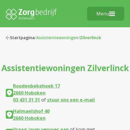
Menu
Startpagina
/
Assistentiewoningen
/
Zilverlinck
Assistentiewoningen
Zilverlinck
Roodenbekehoek 17
2660 Hoboken
03 431 31 31
of
stuur ons een e-mail
Halmaelshof 40
2660 Hoboken
Vraag jouw vervoer aan
of kom met