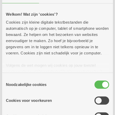
Zon in je glas! In al onze brasserieën en buurtbistro's
Welkom! Wat zijn ‘cookies’?
staan deze zomer lekkere cocktails en mocktails op de
kaart. Kom je proeven? Op heel wat locaties kan dat
Cookies zijn kleine digitale tekstbestanden die
trouwens in een sfeervolle zomerbar!
automatisch op je computer, tablet of smartphone worden
bewaard. Ze helpen om het bezoeken van websites
Meer info
eenvoudiger te maken. Zo hoef je bijvoorbeeld je
gegevens om in te loggen niet telkens opnieuw in te
voeren. Cookies zijn niet schadelijk voor je computer.
Volgens de wet mogen wij cookies op jouw toestel
opslaan als ze strikt noodzakelijk zijn voor het gebruik
van de site, dat kan je niet weigeren. Voor andere soorten
Toestemmingsselectie
cookies hebben we jouw toestemming nodig. Sommige
Noodzakelijke cookies
cookies worden geplaatst door derde partijen die een
dienst aanbieden op onze pagina's. We delen zo
Cookies voor voorkeuren
informatie over jouw (geanonimiseerd) gebruik van onze
site voor social media, advertenties en analyse. Deze
partners kunnen deze gegevens combineren met andere