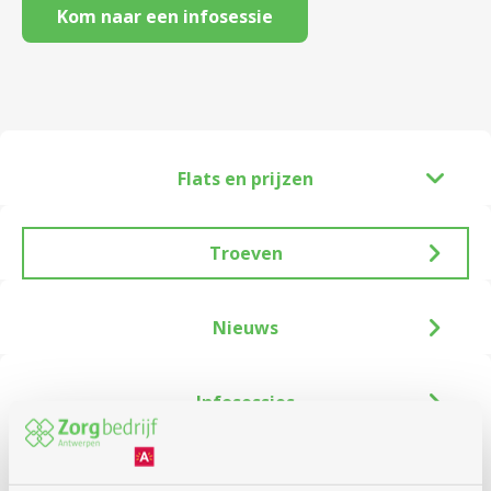
Kom naar een infosessie
Flats en prijzen
Troeven
Nieuws
Infosessies
Deze flats zijn verbonden aan
woonzorgcentrum 't Z
and
en
dienstencentrum Linkeroever
. Handige