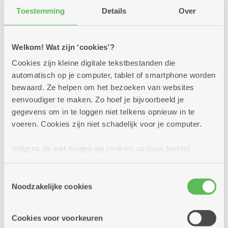
diensten (waaronder een brasserie), aangepaste
Toestemming
Details
Over
accommodatie en heel wat activiteiten, net om de
hoek.
Welkom! Wat zijn ‘cookies’?
Cookies zijn kleine digitale tekstbestanden die
automatisch op je computer, tablet of smartphone worden
Doorblader hier de brochure*
bewaard. Ze helpen om het bezoeken van websites
eenvoudiger te maken. Zo hoef je bijvoorbeeld je
gegevens om in te loggen niet telkens opnieuw in te
voeren. Cookies zijn niet schadelijk voor je computer.
*Opgelet, de prijzen vermeld in bovenstaande
brochure zijn niet meer actueel. Kijk hier voor
Volgens de wet mogen wij cookies op jouw toestel
de meest recente prijzen.
opslaan als ze strikt noodzakelijk zijn voor het gebruik
van de site, dat kan je niet weigeren. Voor andere soorten
Toestemmingsselectie
Zie je de bovenstaande brochure niet? Bekijk ze
cookies hebben we jouw toestemming nodig. Sommige
Noodzakelijke cookies
rechtstreeks via
deze link
. Je hebt mogelijk cookies
cookies worden geplaatst door derde partijen die een
uitgeschakeld waardoor de brochure niet getoond
dienst aanbieden op onze pagina's. We delen zo
wordt op onze website.
Cookies voor voorkeuren
informatie over jouw (geanonimiseerd) gebruik van onze