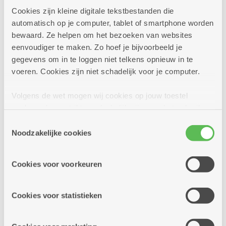
Meer info
Cookies zijn kleine digitale tekstbestanden die
automatisch op je computer, tablet of smartphone worden
bewaard. Ze helpen om het bezoeken van websites
eenvoudiger te maken. Zo hoef je bijvoorbeeld je
gegevens om in te loggen niet telkens opnieuw in te
voeren. Cookies zijn niet schadelijk voor je computer.
Volgens de wet mogen wij cookies op jouw toestel
opslaan als ze strikt noodzakelijk zijn voor het gebruik
van de site, dat kan je niet weigeren. Voor andere soorten
Toestemmingsselectie
cookies hebben we jouw toestemming nodig. Sommige
Noodzakelijke cookies
cookies worden geplaatst door derde partijen die een
dienst aanbieden op onze pagina's. We delen zo
Cookies voor voorkeuren
informatie over jouw (geanonimiseerd) gebruik van onze
site voor social media, advertenties en analyse. Deze
partners kunnen deze gegevens combineren met andere
Cookies voor statistieken
24/06/2026
informatie die je aan hen verstrekte.
Doe mee met de fiets- en