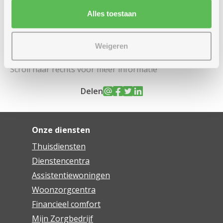
Alles toestaan
Remediëringsplan nog niet
beschikbaar (in opmaak)
Weigeren
Delen
Onze diensten
Thuisdiensten
Dienstencentra
Assistentiewoningen
Woonzorgcentra
Financieel comfort
Mijn Zorgbedrijf