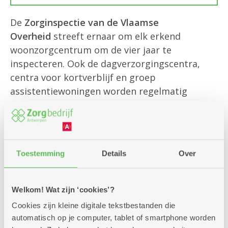
De
Zorginspectie van de Vlaamse
Overheid
streeft ernaar om elk erkend
woonzorgcentrum om de vier jaar te
inspecteren. Ook de dagverzorgingscentra,
centra voor kortverblijf en groep
assistentiewoningen worden regelmatig
geïnspecteerd. Een
inspectie
gebeurt meestal
onverwacht. Er zijn verschillende soorten
inspecties: algemene, thematische, bij de
opstart van een nieuw centrum...
Toestemming
Details
Over
Sinds 1 maart 2022 publiceert het
Welkom! Wat zijn ‘cookies’?
Departement Zorg van de Vlaamse Overheid
Cookies zijn kleine digitale tekstbestanden die
die
inspectieverslagen
op haar website. Wij
automatisch op je computer, tablet of smartphone worden