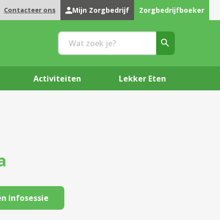
Contacteer ons
Mijn Zorgbedrijf
Zorgbedrijfboeker
Activiteiten
Lekker Eten
a
n infosessie