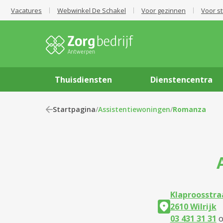
Vacatures
Webwinkel De Schakel
Voor gezinnen
Voor s
Thuisdiensten
Dienstencentra
Startpagina
/
Assistentiewoningen
/
Romanza
Klaproosstra
2610 Wilrijk
03 431 31 31
o