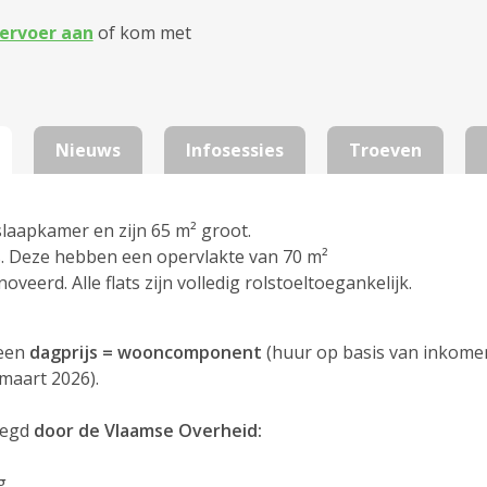
ervoer aan
of kom met
Nieuws
Infosessies
Troeven
slaapkamer en zijn 65 m² groot.
. Deze hebben een opervlakte van 70 m²
oveerd. Alle flats zijn volledig rolstoeltoegankelijk.
een
dagprijs = wooncomponent
(huur op basis van inkome
 maart 2026).
elegd
door de Vlaamse Overheid:
g