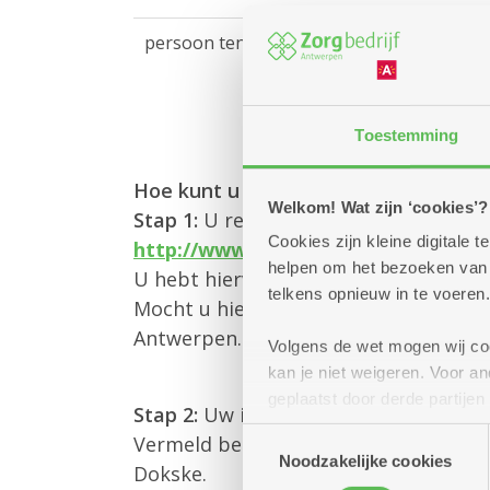
persoon ten laste
Toestemming
Hoe kunt u een sociale assistentie
Welkom! Wat zijn ‘cookies’?
Stap 1:
U registreert zich via het CIR 
Cookies zijn kleine digitale
http://www.vlaanderen.be/sociaalhu
helpen om het bezoeken van w
U hebt hiervoor een Itsme-account of
telkens opnieuw in te voeren.
Mocht u hier hulp bij nodig hebben, 
Antwerpen. Openingsuren vindt u via
Volgens de wet mogen wij cook
kan je niet weigeren. Voor 
geplaatst door derde partije
Stap 2:
Uw inschrijvingsbewijs met in
(geanonimiseerd) gebruik va
Toestemmingsselectie
Vermeld best voor welke sociale assi
combineren met andere inform
Noodzakelijke cookies
Dokske.