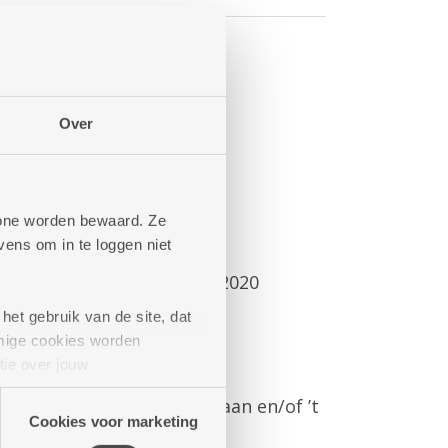
2.629 euro
Over
:
phone worden bewaard. Ze
ens om in te loggen niet
en, Jan Denucéstraat 16, 2020
25 00.
het gebruik van de site, dat
mige cookies worden
tie over jouw
ienst@zorgbedrijf.be
.
artners kunnen deze gegevens
: Romanza en/of De Zeelbaan en/of ’t
Cookies voor marketing