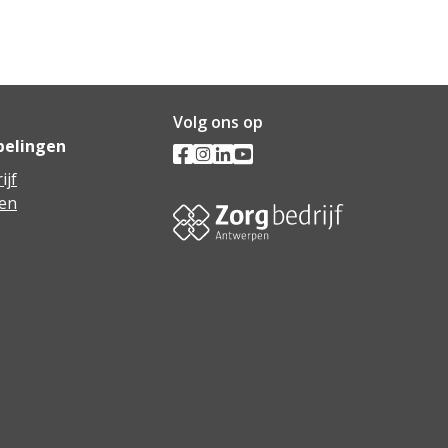
Volg ons op
pelingen
ijf
en