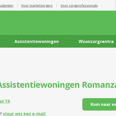
tudenten
Voor mantelzorgers
Voor zorgprofessionals
Assistentiewoningen
Woonzorgcentra
Assistentiewoningen
Romanz
at 74
Kom naar ee
f
stuur ons een e-mail