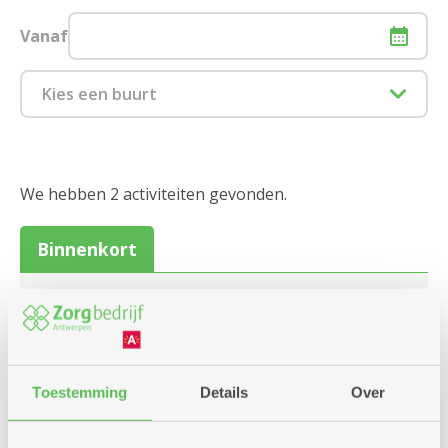
Vanaf
Kies een buurt
1880 Kapelle-op-den-Bos
2000 Antwerpen
We hebben 2 activiteiten gevonden.
2018 Antwerpen
Binnenkort
2020 Antwerpen
dinsdag
10u
8
2030 Antwerpen
-
12u
2040 Berendrecht
Sluiten
september
Toestemming
Details
Over
2050 Antwerpen-Linkeroever
08/09/26 Infosessie
2060 Antwerpen