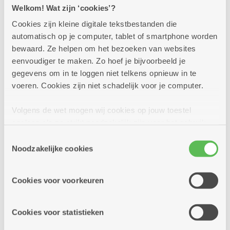
Assistentiewoningen
Welkom! Wat zijn ‘cookies’?
Papegaaienhof in 2100 Deurne
2100 Antwerpen
Cookies zijn kleine digitale tekstbestanden die
automatisch op je computer, tablet of smartphone worden
Assistentiewoningen Papegaaienhof
2140 Borgerhout
bewaard. Ze helpen om het bezoeken van websites
Wil je weten of wonen in assistentiewoningen
eenvoudiger te maken. Zo hoef je bijvoorbeeld je
2170 Merksem
Papegaaienhof in 2100 Deurne je zou bevallen?
gegevens om in te loggen niet telkens opnieuw in te
Kom dan naar deze informatiesessie.
voeren. Cookies zijn niet schadelijk voor je computer.
2180 Ekeren
Volgens de wet mogen wij cookies op jouw toestel
2600 Berchem
Meer info
opslaan als ze strikt noodzakelijk zijn voor het gebruik
2610 Wilrijk
van de site, dat kan je niet weigeren. Voor andere soorten
Toestemmingsselectie
cookies hebben we jouw toestemming nodig. Sommige
Noodzakelijke cookies
2660 Hoboken
cookies worden geplaatst door derde partijen die een
dinsdag
10u
dienst aanbieden op onze pagina's. We delen zo
17
2950 Kapellen
Cookies voor voorkeuren
-
informatie over jouw (geanonimiseerd) gebruik van onze
12u
site voor social media, advertenties en analyse. Deze
november
partners kunnen deze gegevens combineren met andere
Cookies voor statistieken
informatie die je aan hen verstrekte.