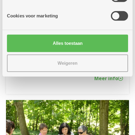
informatie die je aan hen verstrekte.
Cookies voor marketing
24/06/2026
Doe mee met de fiets- en
fotozoektocht
Alles toestaan
Doe mee met onze zomerse fiets- en fotozoektocht.
Fiets langs 27 brasserieën en buurtbistro's en match de
juiste foto's. Fietsfun verzekerd, en wie weet win je
zelfs een prijs!
Weigeren
Meer info