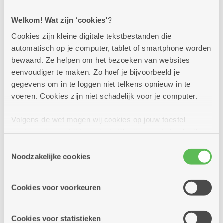
Zon in je glas! In al onze brasserieën en buurtbistro's
staan deze zomer lekkere cocktails en mocktails op de
Welkom! Wat zijn ‘cookies’?
kaart. Kom je proeven? Op heel wat locaties kan dat
trouwens in een sfeervolle zomerbar!
Cookies zijn kleine digitale tekstbestanden die
automatisch op je computer, tablet of smartphone worden
Meer info
bewaard. Ze helpen om het bezoeken van websites
eenvoudiger te maken. Zo hoef je bijvoorbeeld je
gegevens om in te loggen niet telkens opnieuw in te
voeren. Cookies zijn niet schadelijk voor je computer.
Volgens de wet mogen wij cookies op jouw toestel
opslaan als ze strikt noodzakelijk zijn voor het gebruik
van de site, dat kan je niet weigeren. Voor andere soorten
Toestemmingsselectie
cookies hebben we jouw toestemming nodig. Sommige
Noodzakelijke cookies
cookies worden geplaatst door derde partijen die een
dienst aanbieden op onze pagina's. We delen zo
Cookies voor voorkeuren
informatie over jouw (geanonimiseerd) gebruik van onze
site voor social media, advertenties en analyse. Deze
partners kunnen deze gegevens combineren met andere
Cookies voor statistieken