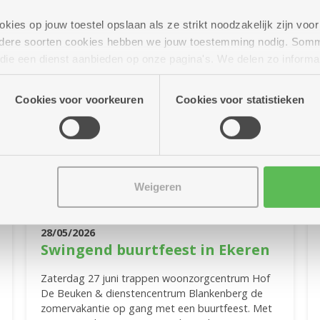
ies op jouw toestel opslaan als ze strikt noodzakelijk zijn voor 
andere soorten cookies hebben we jouw toestemming nodig. Som
n die een dienst aanbieden op onze pagina's. We delen zo informa
n onze site voor social media, advertenties en analyse. Deze p
atie die je aan hen verstrekte.
Cookies voor voorkeuren
Cookies voor statistieken
Weigeren
28/05/2026
Swingend buurtfeest in Ekeren
Zaterdag 27 juni trappen woonzorgcentrum Hof
De Beuken & dienstencentrum Blankenberg de
zomervakantie op gang met een buurtfeest. Met