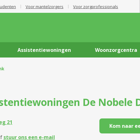
tudenten
Voor mantelzorgers
Voor zorgprofessionals
Assistentiewoningen
Woonzorgcentra
nk
istentiewoningen
De Nobele 
eg 21
Kom naar ee
f
stuur ons een e-mail