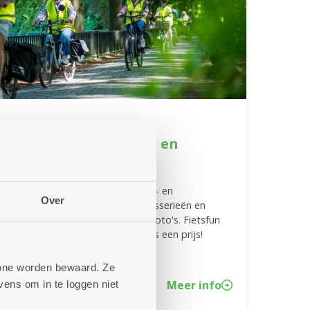
24/06/2026
Doe mee met de fiets- en
fotozoektocht
Doe mee met onze zomerse fiets- en
Over
fotozoektocht. Fiets langs 27 brasserieën en
buurtbistro's en match de juiste foto's. Fietsfun
verzekerd, en wie weet win je zelfs een prijs!
phone worden bewaard. Ze
Meer info
ens om in te loggen niet