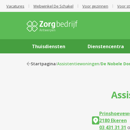
Vacatures
Webwinkel De Schakel
Voor gezinnen
Voor s
Thuisdiensten
Dienstencentra
Startpagina
/
Assistentiewoningen
/
De Nobele Do
Ass
Prinshoevew
2180 Ekeren
03 431 31 31
o