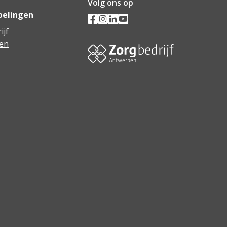
Volg ons op
pelingen
ijf
en