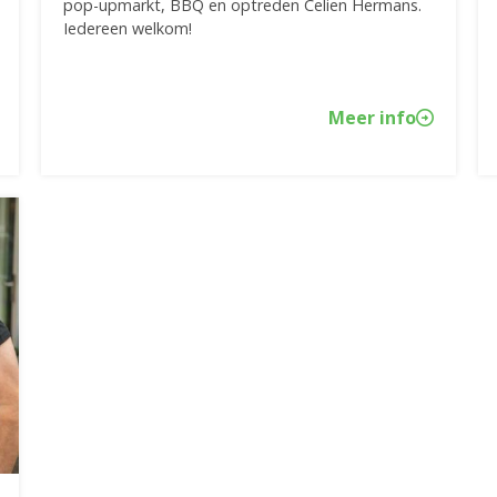
pop-upmarkt, BBQ en optreden Celien Hermans.
Iedereen welkom!
Meer info