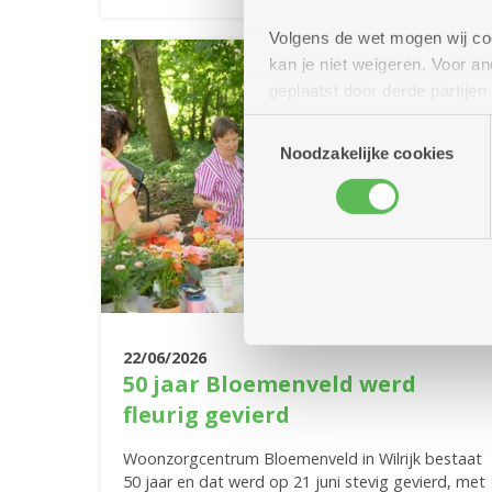
Volgens de wet mogen wij cook
kan je niet weigeren. Voor 
geplaatst door derde partije
(geanonimiseerd) gebruik va
Toestemmingsselectie
combineren met andere inform
Noodzakelijke cookies
22/06/2026
50 jaar Bloemenveld werd
fleurig gevierd
Woonzorgcentrum Bloemenveld in Wilrijk bestaat
50 jaar en dat werd op 21 juni stevig gevierd, met