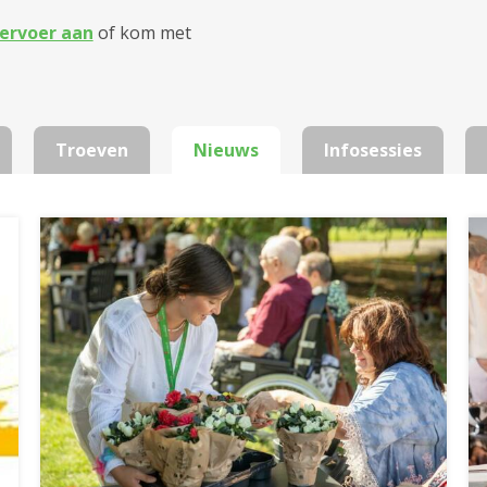
ervoer aan
of kom met
Troeven
Nieuws
Infosessies