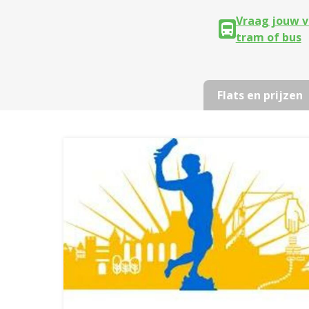
Vraag jouw v
tram of bus
Flats en prijzen