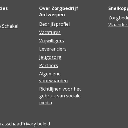
ties
Over Zorgbedrijf
Snelkop
Antwerpen
Zorgbedr
Bedrijfsprofiel
Vlaander
 Schakel
Vacatures
Vrijwilligers
Leveranciers
Jeugdzorg
Partners
Algemene
voorwaarden
Richtlijnen voor het
gebruik van sociale
media
Brasschaat
Privacy beleid