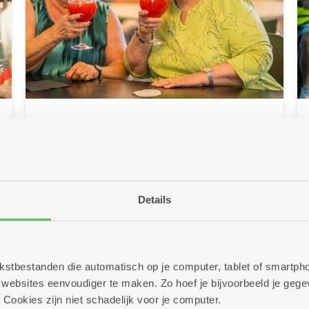
25/06/2026
Klink op de zomer met cocktails
of mocktails
Zon in je glas! In al onze brasserieën en
Details
buurtbistro's staan deze zomer lekkere cocktails
en mocktails op de kaart. Kom je proeven? Op
heel wat locaties kan dat trouwens in een
sfeervolle zomerbar!
 tekstbestanden die automatisch op je computer, tablet of smart
Meer info
ebsites eenvoudiger te maken. Zo hoef je bijvoorbeeld je gegev
 Cookies zijn niet schadelijk voor je computer.