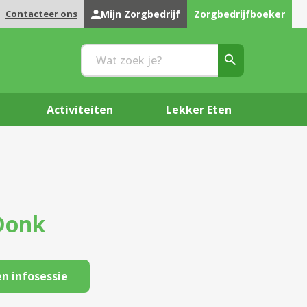
Contacteer ons
Mijn Zorgbedrijf
Zorgbedrijfboeker
Activiteiten
Lekker Eten
Donk
n infosessie