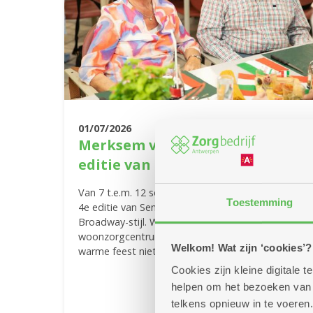
01/07/2026
Merksem viert feest met de 4e
editie van Senior Summerland'
Van 7 t.e.m. 12 september ben je welkom op de
Toestemming
4e editie van Senior Summerland, ditmaal in heuse
Broadway-stijl. Waar? In de Vijvertuin van
woonzorgcentrum Sint Bartholomeus. Mis dit
Welkom! Wat zijn ‘cookies’?
warme feest niet!
Cookies zijn kleine digitale
Meer info
helpen om het bezoeken van w
telkens opnieuw in te voeren.