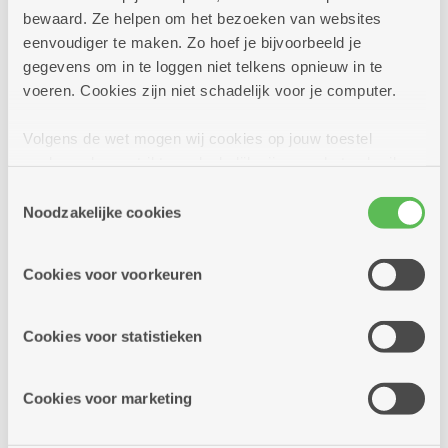
Meer weten
bewaard. Ze helpen om het bezoeken van websites
eenvoudiger te maken. Zo hoef je bijvoorbeeld je
gegevens om in te loggen niet telkens opnieuw in te
voeren. Cookies zijn niet schadelijk voor je computer.
Volgens de wet mogen wij cookies op jouw toestel
opslaan als ze strikt noodzakelijk zijn voor het gebruik
van de site, dat kan je niet weigeren. Voor andere soorten
Toestemmingsselectie
cookies hebben we jouw toestemming nodig. Sommige
Noodzakelijke cookies
cookies worden geplaatst door derde partijen die een
dienst aanbieden op onze pagina's. We delen zo
Cookies voor voorkeuren
informatie over jouw (geanonimiseerd) gebruik van onze
site voor social media, advertenties en analyse. Deze
partners kunnen deze gegevens combineren met andere
Cookies voor statistieken
informatie die je aan hen verstrekte.
Cookies voor marketing