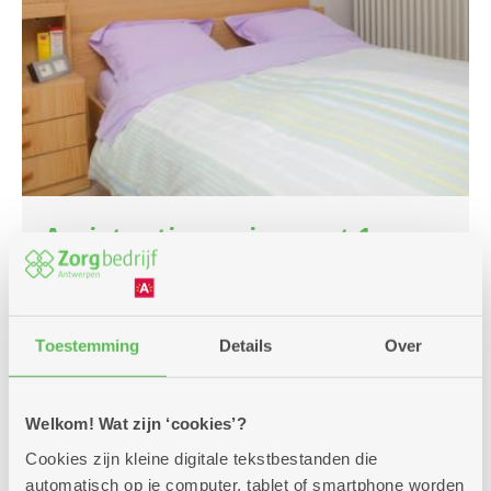
Assistentiewoning met 1
slaapkamer en terras
Moderne woning met gemeenschappelijke tuin
Toestemming
Details
Over
Huurprijs: 697,19 euro per maand (incl.
servicekost) (dagprijs = 22,49 euro)
Koopprijs: 154.000 euro (excl. servicekost van
Welkom! Wat zijn ‘cookies’?
8,97 euro per dag)
Cookies zijn kleine digitale tekstbestanden die
automatisch op je computer, tablet of smartphone worden