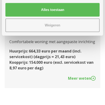
Alles toestaan
Assistentiewoning met 2
slaapkamers, aangepast aan
Weigeren
rolstoelgebruikers
Comfortabele woning met aangepaste inrichting
Huurprijs: 664,33 euro per maand (incl.
servicekost) (dagprijs = 21,43 euro)
Koopprijs: 154.000 euro (excl. servicekost van
8,97 euro per dag)
Meer weten