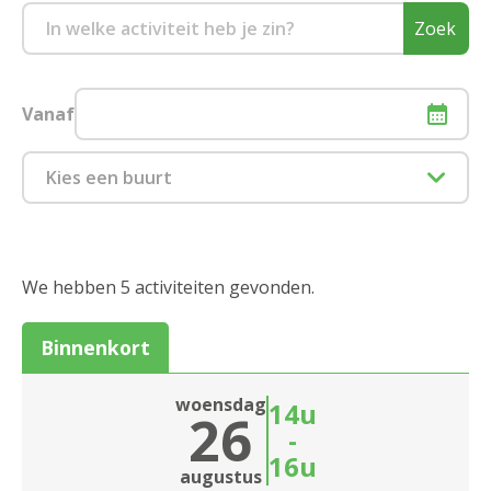
Zoek
Vanaf
Kies een buurt
1880 Kapelle-op-den-Bos
2000 Antwerpen
We hebben 5 activiteiten gevonden.
2018 Antwerpen
Binnenkort
2020 Antwerpen
woensdag
14u
26
2030 Antwerpen
-
16u
2040 Berendrecht
Sluiten
augustus