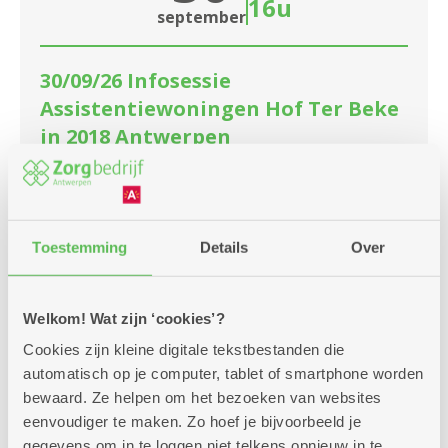
16u
september
30/09/26 Infosessie
Assistentiewoningen Hof Ter Beke
in 2018 Antwerpen
Meerdere locaties
Wilt je weten of wonen in Hof Ter Beke, De
Mane, Lange Batterij of De Zwarte Neus je zou
Toestemming
Details
Over
bevallen? Kom dan naar deze infosessie.
Welkom! Wat zijn ‘cookies’?
Meer info
Cookies zijn kleine digitale tekstbestanden die
automatisch op je computer, tablet of smartphone worden
bewaard. Ze helpen om het bezoeken van websites
eenvoudiger te maken. Zo hoef je bijvoorbeeld je
woensdag
14u
gegevens om in te loggen niet telkens opnieuw in te