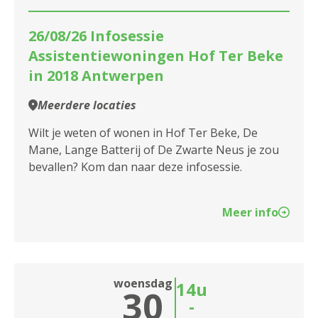
2050 Antwerpen-Linkeroever
26/08/26 Infosessie
2060 Antwerpen
Assistentiewoningen Hof Ter Beke
in 2018 Antwerpen
2100 Antwerpen
Meerdere locaties
2140 Borgerhout
Wilt je weten of wonen in Hof Ter Beke, De
2170 Merksem
Mane, Lange Batterij of De Zwarte Neus je zou
bevallen? Kom dan naar deze infosessie.
2180 Ekeren
2600 Berchem
Meer info
2610 Wilrijk
2660 Hoboken
woensdag
14u
30
2950 Kapellen
-