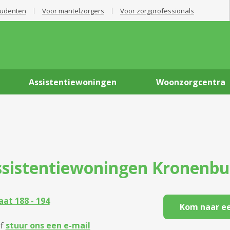
tudenten
Voor mantelzorgers
Voor zorgprofessionals
Assistentiewoningen
Woonzorgcentra
ssistentiewoningen
Kronenbu
at 188 - 194
Kom naar ee
f
stuur ons een e-mail