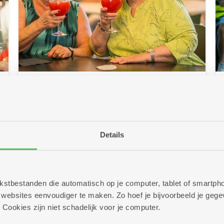
25/06/2026
Klink op de zomer met cocktails
of mocktails
Details
Zon in je glas! In al onze brasserieën en
buurtbistro's staan deze zomer lekkere cocktails
en mocktails op de kaart. Kom je proeven? Op
heel wat locaties kan dat trouwens in een
sfeervolle zomerbar!
 tekstbestanden die automatisch op je computer, tablet of smart
ebsites eenvoudiger te maken. Zo hoef je bijvoorbeeld je gegev
Meer info
 Cookies zijn niet schadelijk voor je computer.