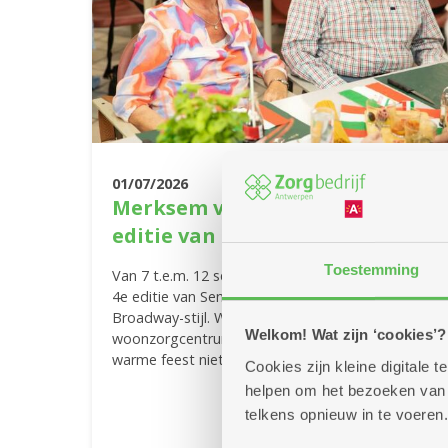
01/07/2026
Merksem viert feest met de 4e
editie van Senior Summerland'
Toestemming
Van 7 t.e.m. 12 september ben je welkom op de
4e editie van Senior Summerland, ditmaal in heuse
Broadway-stijl. Waar? In de Vijvertuin van
Welkom! Wat zijn ‘cookies’?
woonzorgcentrum Sint Bartholomeus. Mis dit
warme feest niet!
Cookies zijn kleine digitale
helpen om het bezoeken van w
Meer info
telkens opnieuw in te voeren.