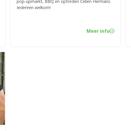
pop-upmarkt, BBQ en optreden Celien Hermans.
Iedereen welkom!
Meer info