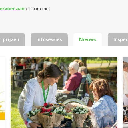
ervoer aan
of kom met
n prijzen
Infosessies
Nieuws
Inspec