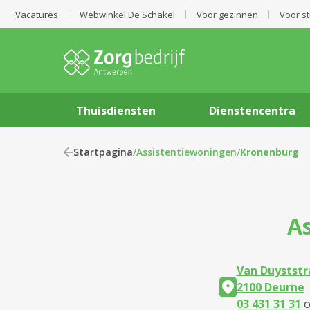
Vacatures
Webwinkel De Schakel
Voor gezinnen
Voor s
Thuisdiensten
Dienstencentra
Startpagina
/
Assistentiewoningen
/
Kronenburg
A
Van Duyststra
2100 Deurne
03 431 31 31
o