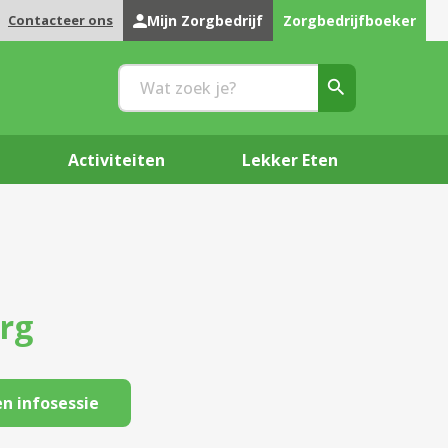
Contacteer ons
Mijn Zorgbedrijf
Zorgbedrijfboeker
Activiteiten
Lekker Eten
rg
n infosessie