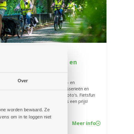
24/06/2026
Doe mee met de fiets- en
fotozoektocht
Over
Doe mee met onze zomerse fiets- en
fotozoektocht. Fiets langs 27 brasserieën en
buurtbistro's en match de juiste foto's. Fietsfun
verzekerd, en wie weet win je zelfs een prijs!
phone worden bewaard. Ze
ens om in te loggen niet
Meer info