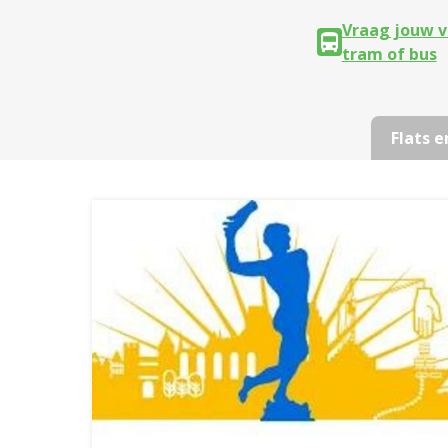
Vraag jouw v
tram of bus
Flats e