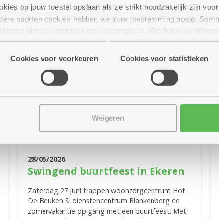
ies op jouw toestel opslaan als ze strikt noodzakelijk zijn voor 
andere soorten cookies hebben we jouw toestemming nodig. Som
n die een dienst aanbieden op onze pagina's. We delen zo informa
n onze site voor social media, advertenties en analyse. Deze p
atie die je aan hen verstrekte.
Cookies voor voorkeuren
Cookies voor statistieken
Weigeren
28/05/2026
Swingend buurtfeest in Ekeren
Zaterdag 27 juni trappen woonzorgcentrum Hof
De Beuken & dienstencentrum Blankenberg de
zomervakantie op gang met een buurtfeest. Met