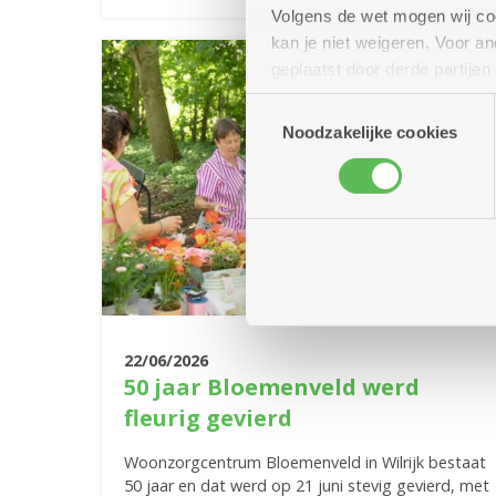
Volgens de wet mogen wij cook
kan je niet weigeren. Voor 
geplaatst door derde partije
(geanonimiseerd) gebruik va
Toestemmingsselectie
combineren met andere inform
Noodzakelijke cookies
22/06/2026
50 jaar Bloemenveld werd
fleurig gevierd
Woonzorgcentrum Bloemenveld in Wilrijk bestaat
50 jaar en dat werd op 21 juni stevig gevierd, met