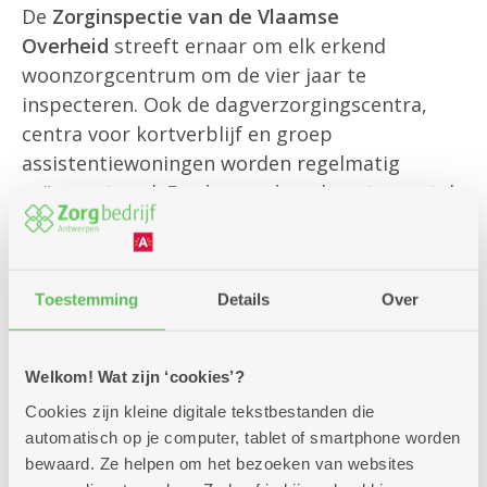
De
Zorginspectie van de Vlaamse
Overheid
streeft ernaar om elk erkend
woonzorgcentrum om de vier jaar te
inspecteren. Ook de dagverzorgingscentra,
centra voor kortverblijf en groep
assistentiewoningen worden regelmatig
geïnspecteerd. Een
inspectie
gebeurt meestal
onverwacht. Er zijn verschillende soorten
inspecties: algemene, thematische, bij de
opstart van een nieuw centrum...
Toestemming
Details
Over
Sinds 1 maart 2022 publiceert het
Welkom! Wat zijn ‘cookies’?
Departement Zorg van de Vlaamse Overheid
Cookies zijn kleine digitale tekstbestanden die
die
inspectieverslagen
op haar website. Wij
automatisch op je computer, tablet of smartphone worden
juichen die
openheid
toe. In tegenstelling tot
bewaard. Ze helpen om het bezoeken van websites