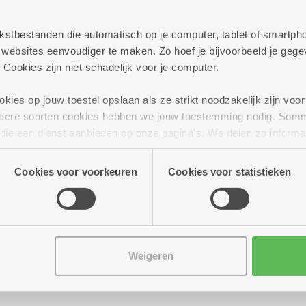
Assistentiewoning met 1 s
 tekstbestanden die automatisch op je computer, tablet of smart
ebsites eenvoudiger te maken. Zo hoef je bijvoorbeeld je gegev
terras
 Cookies zijn niet schadelijk voor je computer.
Centraal gelegen appartementen met mooi uitzich
ies op jouw toestel opslaan als ze strikt noodzakelijk zijn voor 
andere soorten cookies hebben we jouw toestemming nodig. Som
Huurprijs: 312,17 euro per maand (incl. servicek
n die een dienst aanbieden op onze pagina's. We delen zo informa
(dagprijs = 10,07 euro)
n onze site voor social media, advertenties en analyse. Deze p
Koopprijs: 193.000 euro + servicekost van 8,97 
atie die je aan hen verstrekte.
Cookies voor voorkeuren
Cookies voor statistieken
dag
Weigeren
en? Of nog vragen?