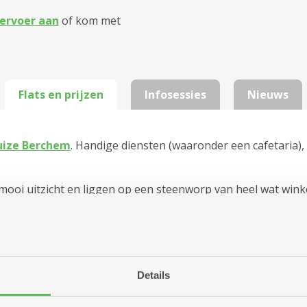
ervoer aan
of kom met
Flats en prijzen
Infosessies
Nieuws
uize Berchem
. Handige diensten (waaronder een cafetaria
 uitzicht en liggen op een steenworp van heel wat winkels.
n je op elk moment gebruikmaken van de petanquebaan.
slaapkamer. De woningen zijn opgeknapt in 2001. Alle flats zi
Details