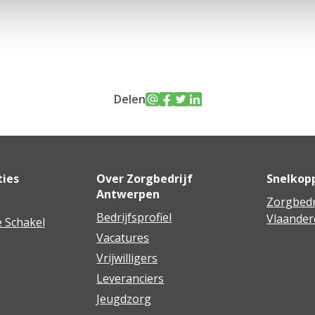
Delen
ties
Over Zorgbedrijf
Snelkop
Antwerpen
Zorgbedr
Bedrijfsprofiel
Vlaander
 Schakel
Vacatures
Vrijwilligers
Leveranciers
Jeugdzorg