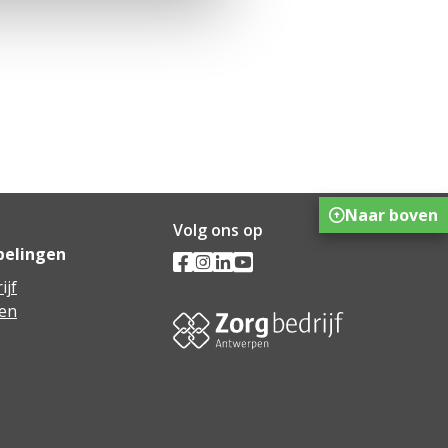
Naar boven
Volg ons op
pelingen
ijf
en