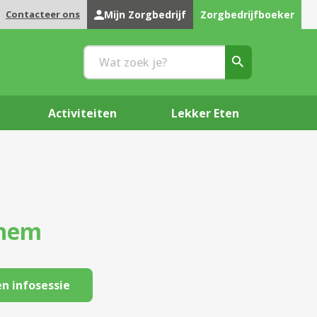
Contacteer ons
Mijn Zorgbedrijf
Zorgbedrijfboeker
Activiteiten
Lekker Eten
chem
n infosessie