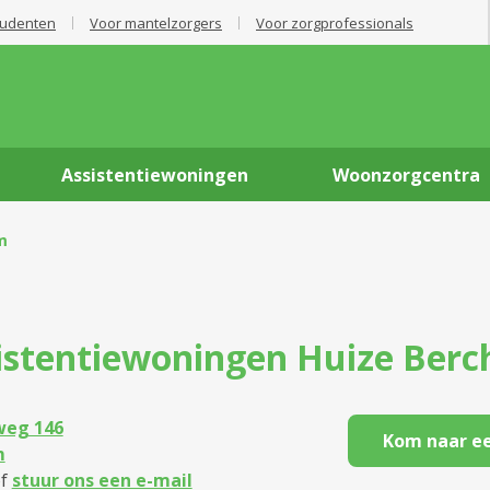
tudenten
Voor mantelzorgers
Voor zorgprofessionals
Assistentiewoningen
Woonzorgcentra
m
istentiewoningen
Huize Ber
weg 146
Kom naar ee
m
f
stuur ons een e-mail