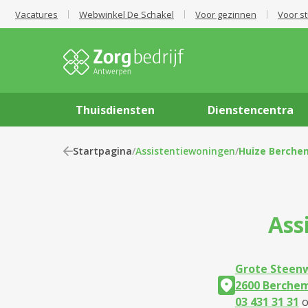
Vacatures
Webwinkel De Schakel
Voor gezinnen
Voor s
Thuisdiensten
Dienstencentra
Startpagina
/
Assistentiewoningen
/
Huize Berche
Ass
Grote Steen
2600 Berche
03 431 31 31
o