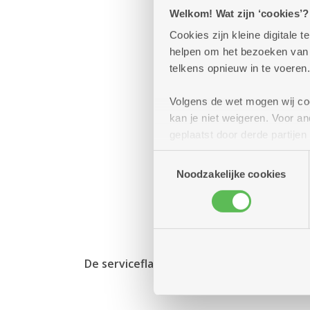
Welkom! Wat zijn ‘cookies’?
Cookies zijn kleine digitale
helpen om het bezoeken van w
telkens opnieuw in te voeren.
Volgens de wet mogen wij cook
kan je niet weigeren. Voor 
geplaatst door derde partije
(geanonimiseerd) gebruik va
Toestemmingsselectie
combineren met andere inform
Noodzakelijke cookies
De serviceflat van jouw voorkeur gevond