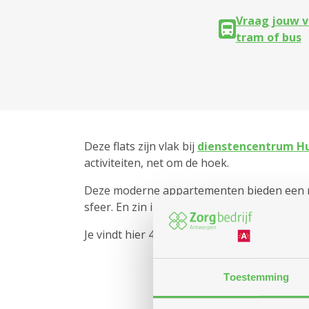
Vraag jouw v
tram of bus
Deze flats zijn vlak bij
dienstencentrum H
activiteiten, net om de hoek.
Deze moderne appartementen bieden een mooi
sfeer. En zin in wat ontspanning? Dan ka
2
Je vindt hier 44 flats van 60 m
groot, met 1 
Toestemming