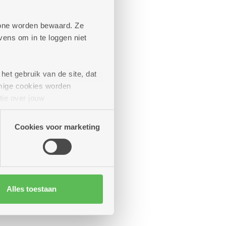
laapkamer en
phone worden bewaard. Ze
ens om in te loggen niet
t.
het gebruik van de site, dat
mige cookies worden
ost)
tie over jouw
artners kunnen deze gegevens
euro per
Meer weten
Cookies voor marketing
Alles toestaan