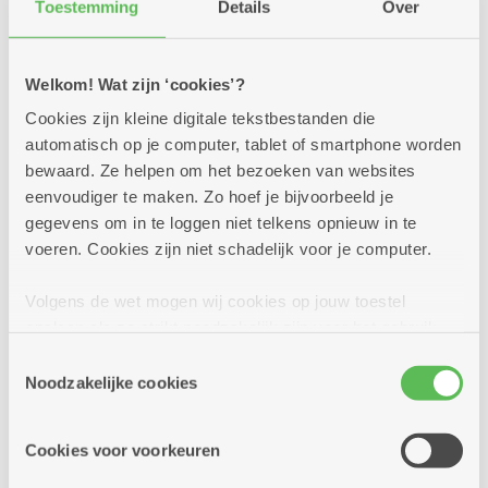
Toestemming
Details
Over
Klink op de zomer met cocktails of
mocktails
Welkom! Wat zijn ‘cookies’?
Zon in je glas! In al onze brasserieën en buurtbistro's
staan deze zomer lekkere cocktails en mocktails op de
Cookies zijn kleine digitale tekstbestanden die
kaart. Kom je proeven? Op heel wat locaties kan dat
automatisch op je computer, tablet of smartphone worden
trouwens in een sfeervolle zomerbar!
bewaard. Ze helpen om het bezoeken van websites
eenvoudiger te maken. Zo hoef je bijvoorbeeld je
Meer info
gegevens om in te loggen niet telkens opnieuw in te
voeren. Cookies zijn niet schadelijk voor je computer.
Volgens de wet mogen wij cookies op jouw toestel
opslaan als ze strikt noodzakelijk zijn voor het gebruik
van de site, dat kan je niet weigeren. Voor andere soorten
Toestemmingsselectie
cookies hebben we jouw toestemming nodig. Sommige
Noodzakelijke cookies
cookies worden geplaatst door derde partijen die een
dienst aanbieden op onze pagina's. We delen zo
Cookies voor voorkeuren
informatie over jouw (geanonimiseerd) gebruik van onze
site voor social media, advertenties en analyse. Deze