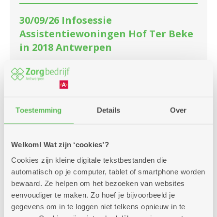
30/09/26 Infosessie
Assistentiewoningen Hof Ter Beke
in 2018 Antwerpen
Meerdere locaties
Wilt je weten of wonen in Hof Ter Beke, De
Mane, Lange Batterij of De Zwarte Neus je zou
bevallen? Kom dan naar deze infosessie.
Toestemming
Details
Over
Meer info
Welkom! Wat zijn ‘cookies’?
Cookies zijn kleine digitale tekstbestanden die
automatisch op je computer, tablet of smartphone worden
bewaard. Ze helpen om het bezoeken van websites
woensdag
14u
21
eenvoudiger te maken. Zo hoef je bijvoorbeeld je
-
gegevens om in te loggen niet telkens opnieuw in te
16u