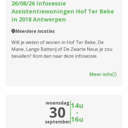
26/08/26 Infosessie
2060 Antwerpen
Assistentiewoningen Hof Ter Beke
in 2018 Antwerpen
2100 Antwerpen
Meerdere locaties
2140 Borgerhout
Wilt je weten of wonen in Hof Ter Beke, De
2170 Merksem
Mane, Lange Batterij of De Zwarte Neus je zou
bevallen? Kom dan naar deze infosessie.
2180 Ekeren
2600 Berchem
Meer info
2610 Wilrijk
2660 Hoboken
woensdag
14u
30
2950 Kapellen
-
16u
september