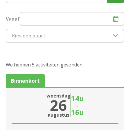
Vanaf
Kies een buurt
1880 Kapelle-op-den-Bos
2000 Antwerpen
We hebben 5 activiteiten gevonden.
2018 Antwerpen
Binnenkort
2020 Antwerpen
woensdag
14u
26
2030 Antwerpen
-
16u
2040 Berendrecht
Sluiten
augustus
2050 Antwerpen-Linkeroever