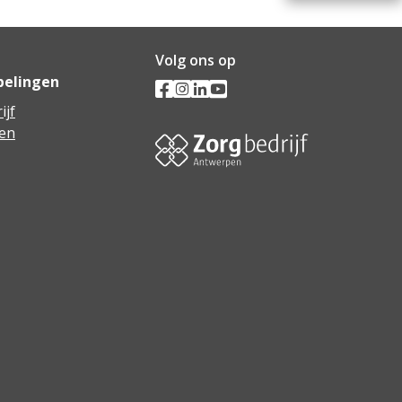
Volg ons op
pelingen
ijf
en