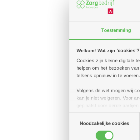
Toestemming
Welkom! Wat zijn ‘cookies’?
Cookies zijn kleine digitale
helpen om het bezoeken van w
telkens opnieuw in te voeren.
Volgens de wet mogen wij cook
kan je niet weigeren. Voor 
geplaatst door derde partije
(geanonimiseerd) gebruik va
Toestemmingsselectie
combineren met andere inform
Noodzakelijke cookies