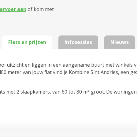
ervoer aan
of kom met
Flats en prijzen
Infosessies
Nieuws
uitzicht en liggen in een aangename buurt met winkels vl
0 meter van jouw flat vind je Kombine Sint Andries, een gez
.
2
lats met 2 slaapkamers, van 60 tot 80 m
groot. De woningen zi