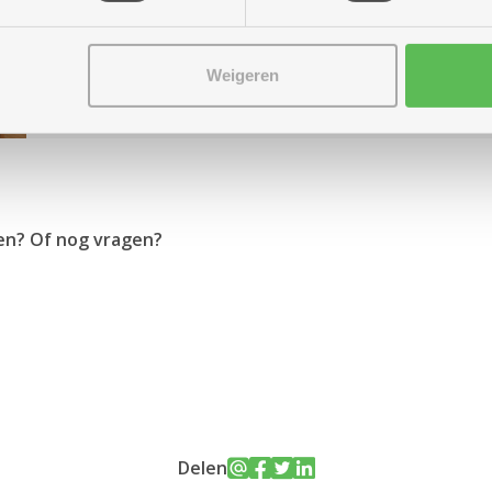
Recente woning met lichte woonruimte, 2 slaapka
Huurprijs: 810,96 euro per maand (incl. servicek
Weigeren
(dagprijs = 26,16 euro)
en? Of nog vragen?
Delen