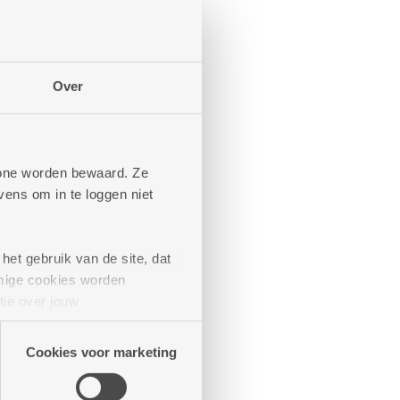
ning met 1
Over
pkamer
phone worden bewaard. Ze
ens om in te loggen niet
ervicekost)
Meer weten
het gebruik van de site, dat
mige cookies worden
tie over jouw
met 2
artners kunnen deze gegevens
Cookies voor marketing