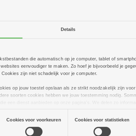
Type 1 en 2: Assistentiewo
Details
slaapkamer
Recente woning met lichte woonruimte en 1 slaa
 tekstbestanden die automatisch op je computer, tablet of smart
ebsites eenvoudiger te maken. Zo hoef je bijvoorbeeld je gegev
Huurprijs: Vanaf 611,63 euro per maand (incl. s
 Cookies zijn niet schadelijk voor je computer.
(dagprijs = vanaf 19,73 euro)
ies op jouw toestel opslaan als ze strikt noodzakelijk zijn voor 
andere soorten cookies hebben we jouw toestemming nodig. Som
n die een dienst aanbieden op onze pagina's. We delen zo informa
Type 3: Assistentiewoning 
n onze site voor social media, advertenties en analyse. Deze p
atie die je aan hen verstrekte.
slaapkamers
Cookies voor voorkeuren
Cookies voor statistieken