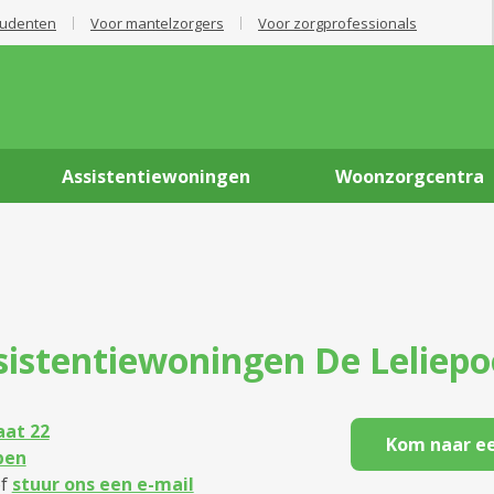
tudenten
Voor mantelzorgers
Voor zorgprofessionals
Assistentiewoningen
Woonzorgcentra
sistentiewoningen
De Leliepo
aat 22
Kom naar ee
pen
f
stuur ons een e-mail