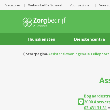
Vacatures
Webwinkel De Schakel
Voor gezinnen
Voor s
Thuisdiensten
Dienstencentra
Startpagina
/
Assistentiewoningen
/
De Leliepoort
As
Bogaardestr
2000 Antwer
03 431 31 31
o