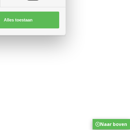
mers
ost)
Alles toestaan
Meer weten
Naar boven