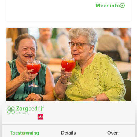
Meer info
25/06/2026
Klink op de zomer met cocktails of
Toestemming
Details
Over