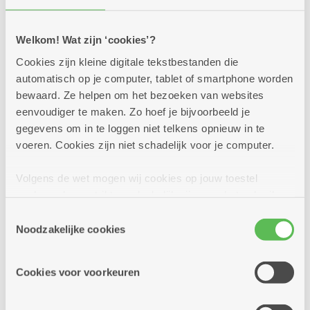
mocktails
Zon in je glas! In al onze brasserieën en buurtbistro's
Welkom! Wat zijn ‘cookies’?
staan deze zomer lekkere cocktails en mocktails op de
kaart. Kom je proeven? Op heel wat locaties kan dat
Cookies zijn kleine digitale tekstbestanden die
trouwens in een sfeervolle zomerbar!
automatisch op je computer, tablet of smartphone worden
bewaard. Ze helpen om het bezoeken van websites
Meer info
eenvoudiger te maken. Zo hoef je bijvoorbeeld je
gegevens om in te loggen niet telkens opnieuw in te
voeren. Cookies zijn niet schadelijk voor je computer.
Volgens de wet mogen wij cookies op jouw toestel
opslaan als ze strikt noodzakelijk zijn voor het gebruik
van de site, dat kan je niet weigeren. Voor andere soorten
Toestemmingsselectie
cookies hebben we jouw toestemming nodig. Sommige
Noodzakelijke cookies
cookies worden geplaatst door derde partijen die een
dienst aanbieden op onze pagina's. We delen zo
Cookies voor voorkeuren
informatie over jouw (geanonimiseerd) gebruik van onze
site voor social media, advertenties en analyse. Deze