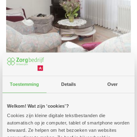
Type 1: Assistentiewoning
met 1 slaapkamer
Toestemming
Details
Over
Compact wonen in kleinschalig flatgebouw
Huurprijs: Vanaf 342,86 euro per maand (incl.
Welkom! Wat zijn ‘cookies’?
servicekost) (dagprijs 11,06 euro)
Cookies zijn kleine digitale tekstbestanden die
Koopprijs: 152.000 euro (incl. servicekost)
automatisch op je computer, tablet of smartphone worden
Meer weten
bewaard. Ze helpen om het bezoeken van websites