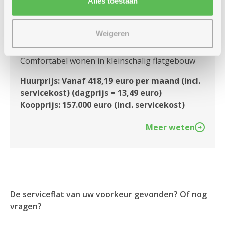
Alles toestaan
Type 2: Assistentiewoning
Weigeren
met 2 slaapkamers
Comfortabel wonen in kleinschalig flatgebouw
Huurprijs: Vanaf 418,19 euro per maand (incl.
servicekost) (dagprijs = 13,49 euro)
Koopprijs: 157.000 euro (incl. servicekost)
Meer weten
De serviceflat van uw voorkeur gevonden? Of nog
vragen?