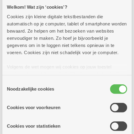
kaart. Kom je proeven? Op heel wat locaties kan dat
Welkom! Wat zijn ‘cookies’?
trouwens in een sfeervolle zomerbar!
Cookies zijn kleine digitale tekstbestanden die
automatisch op je computer, tablet of smartphone worden
Meer info
bewaard. Ze helpen om het bezoeken van websites
eenvoudiger te maken. Zo hoef je bijvoorbeeld je
gegevens om in te loggen niet telkens opnieuw in te
voeren. Cookies zijn niet schadelijk voor je computer.
Volgens de wet mogen wij cookies op jouw toestel
opslaan als ze strikt noodzakelijk zijn voor het gebruik
van de site, dat kan je niet weigeren. Voor andere soorten
Toestemmingsselectie
cookies hebben we jouw toestemming nodig. Sommige
Noodzakelijke cookies
cookies worden geplaatst door derde partijen die een
dienst aanbieden op onze pagina's. We delen zo
Cookies voor voorkeuren
informatie over jouw (geanonimiseerd) gebruik van onze
site voor social media, advertenties en analyse. Deze
partners kunnen deze gegevens combineren met andere
Cookies voor statistieken
informatie die je aan hen verstrekte.