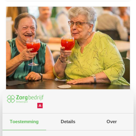
25/06/2026
Klink op de zomer met cocktails of
mocktails
Toestemming
Details
Over
Zon in je glas! In al onze brasserieën en buurtbistro's
staan deze zomer lekkere cocktails en mocktails op de