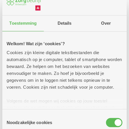
Binnenkort
2020 Antwerpen
vrijdag
10u
2
2030 Antwerpen
Toestemming
Details
Over
-
12u
2040 Berendrecht
Sluiten
oktober
Welkom! Wat zijn ‘cookies’?
2050 Antwerpen-Linkeroever
2/10/26 Infosessie
Cookies zijn kleine digitale tekstbestanden die
2060 Antwerpen
automatisch op je computer, tablet of smartphone worden
Assistentiewoningen Broydenborg
bewaard. Ze helpen om het bezoeken van websites
te 2660 Hoboken
2100 Antwerpen
eenvoudiger te maken. Zo hoef je bijvoorbeeld je
gegevens om in te loggen niet telkens opnieuw in te
Meerdere locaties
2140 Borgerhout
voeren. Cookies zijn niet schadelijk voor je computer.
Wil je meer weten of wonen in
2170 Merksem
assistentiewoningen Broydenborg in Hoboken
Volgens de wet mogen wij cookies op jouw toestel
je zou bevallen? Kom dan naar deze
opslaan als ze strikt noodzakelijk zijn voor het gebruik
2180 Ekeren
informatiesessie.
van de site, dat kan je niet weigeren. Voor andere soorten
Toestemmingsselectie
2600 Berchem
cookies hebben we jouw toestemming nodig. Sommige
Noodzakelijke cookies
cookies worden geplaatst door derde partijen die een