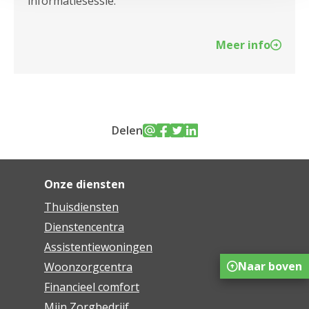
informatiesessie.
Meer info
Delen
Onze diensten
Thuisdiensten
Dienstencentra
Assistentiewoningen
Naar boven
Woonzorgcentra
Financieel comfort
Mijn Zorgbedrijf