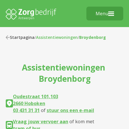
Menu
Startpagina
/
Assistentiewoningen
/
Broydenborg
Assistentiewoningen
Broydenborg
Oudestraat 101,103
2660 Hoboken
03 431 31 31
of
stuur ons een e-mail
Vraag jouw vervoer aan
of kom met
tram of bus