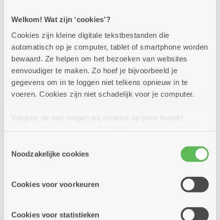
Vanaf
Welkom! Wat zijn ‘cookies’?
Cookies zijn kleine digitale tekstbestanden die
Kies een buurt
automatisch op je computer, tablet of smartphone worden
bewaard. Ze helpen om het bezoeken van websites
1880 Kapelle-op-den-Bos
eenvoudiger te maken. Zo hoef je bijvoorbeeld je
gegevens om in te loggen niet telkens opnieuw in te
2000 Antwerpen
voeren. Cookies zijn niet schadelijk voor je computer.
Er werden geen activiteiten teruggevonden.
2018 Antwerpen
Volgens de wet mogen wij cookies op jouw toestel
opslaan als ze strikt noodzakelijk zijn voor het gebruik
2020 Antwerpen
van de site, dat kan je niet weigeren. Voor andere soorten
Toestemmingsselectie
cookies hebben we jouw toestemming nodig. Sommige
2030 Antwerpen
Noodzakelijke cookies
cookies worden geplaatst door derde partijen die een
2040 Berendrecht
dienst aanbieden op onze pagina's. We delen zo
Sluiten
Cookies voor voorkeuren
informatie over jouw (geanonimiseerd) gebruik van onze
2050 Antwerpen-Linkeroever
site voor social media, advertenties en analyse. Deze
Delen
partners kunnen deze gegevens combineren met andere
Cookies voor statistieken
2060 Antwerpen