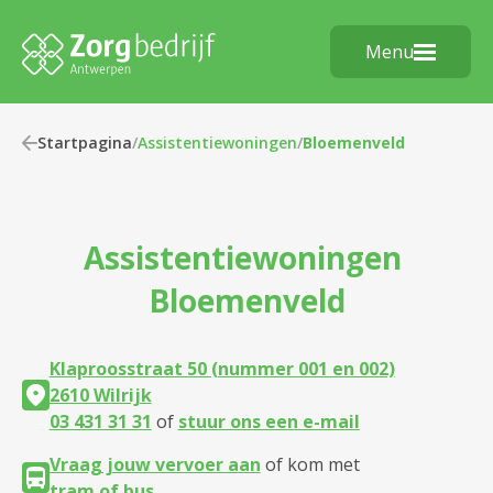
Menu
Startpagina
/
Assistentiewoningen
/
Bloemenveld
Assistentiewoningen
Bloemenveld
Klaproosstraat 50 (nummer 001 en 002)
2610 Wilrijk
03 431 31 31
of
stuur ons een e-mail
Vraag jouw vervoer aan
of kom met
tram of bus