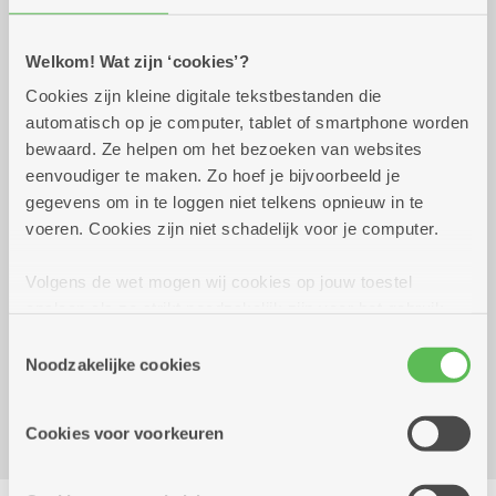
Welkom! Wat zijn ‘cookies’?
Praktisch
Cookies zijn kleine digitale tekstbestanden die
automatisch op je computer, tablet of smartphone worden
Wekelijks op vrijdag tot 31
11.00 uur tot
bewaard. Ze helpen om het bezoeken van websites
december 2026
12.00 uur
eenvoudiger te maken. Zo hoef je bijvoorbeeld je
Lessenreeks 7O euro of 14 euro aan
gegevens om in te loggen niet telkens opnieuw in te
kansentarief
voeren. Cookies zijn niet schadelijk voor je computer.
Losse les - 5 euro of 1 euro aan kansentarief
Volgens de wet mogen wij cookies op jouw toestel
opslaan als ze strikt noodzakelijk zijn voor het gebruik
Reserveer vervoer
van de site, dat kan je niet weigeren. Voor andere soorten
Toestemmingsselectie
Dienstencentrum Hof Ter Beke
cookies hebben we jouw toestemming nodig. Sommige
Noodzakelijke cookies
Balansstraat 23A
cookies worden geplaatst door derde partijen die een
2018 Antwerpen
dienst aanbieden op onze pagina's. We delen zo
Cookies voor voorkeuren
informatie over jouw (geanonimiseerd) gebruik van onze
site voor social media, advertenties en analyse. Deze
Delen
partners kunnen deze gegevens combineren met andere