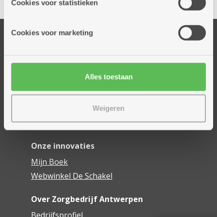
Cookies voor statistieken
informatie die je aan hen verstrekte.
Cookies voor marketing
Onze diensten
Thuisdiensten
Dienstencentra
Alles toestaan
Assistentiewoningen
Woonzorgcentra
Financieel comfort
Weigeren
Mijn Zorgbedrijf
Onze innovaties
Mijn Boek
Webwinkel De Schakel
Over Zorgbedrijf Antwerpen
Bedrijfsprofiel