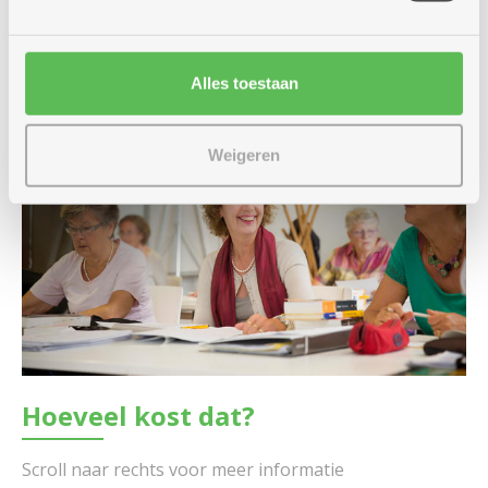
… en infosessies over gezondheids- of levensthema’s
georganiseerd. ​
Alles toestaan
Weigeren
Hoeveel kost dat?