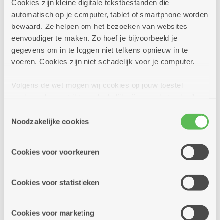
Cookies zijn kleine digitale tekstbestanden die
automatisch op je computer, tablet of smartphone worden
bewaard. Ze helpen om het bezoeken van websites
eenvoudiger te maken. Zo hoef je bijvoorbeeld je
gegevens om in te loggen niet telkens opnieuw in te
voeren. Cookies zijn niet schadelijk voor je computer.
Volgens de wet mogen wij cookies op jouw toestel
opslaan als ze strikt noodzakelijk zijn voor het gebruik
van de site, dat kan je niet weigeren. Voor andere soorten
Toestemmingsselectie
cookies hebben we jouw toestemming nodig. Sommige
Noodzakelijke cookies
cookies worden geplaatst door derde partijen die een
Cursussen en workshops
dienst aanbieden op onze pagina's. We delen zo
Cookies voor voorkeuren
informatie over jouw (geanonimiseerd) gebruik van onze
Zijn jouw kinderen en kleinkinderen mee met de
site voor social media, advertenties en analyse. Deze
nieuwste trends, dan moet je niet onderdoen. In het
partners kunnen deze gegevens combineren met andere
Cookies voor statistieken
dienstencentrum leer je werken met een computer,
informatie die je aan hen verstrekte.
tablet, Facebook en zelfs spelletjes spelen op de Wii-
spelcomputer. Ook worden er cursussen koken, talen
Cookies voor marketing