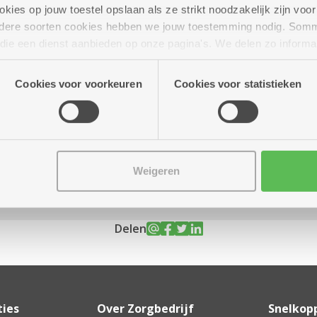
ies op jouw toestel opslaan als ze strikt noodzakelijk zijn voor 
andere soorten cookies hebben we jouw toestemming nodig. Som
n die een dienst aanbieden op onze pagina's. We delen zo informa
n onze site voor social media, advertenties en analyse. Deze p
t 14.00 uur
atie die je aan hen verstrekte.
Cookies voor voorkeuren
Cookies voor statistieken
Weigeren
Delen
ties
Over Zorgbedrijf
Snelkop