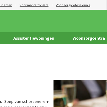
tudenten
Voor mantelzorgers
Voor zorgprofessionals
Assistentiewoningen
Woonzorgcentra
nu: Soep van schorseneren-