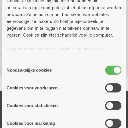
Cookies zijn kleine digitale tekstbestanden die
automatisch op je computer, tablet of smartphone worden
Wekelijks op vrijdag tot 25
13.00 uur tot
bewaard. Ze helpen om het bezoeken van websites
december 2026
17.00 uur
eenvoudiger te maken. Zo hoef je bijvoorbeeld je
gegevens om in te loggen niet telkens opnieuw in te
Reserveer vervoer
voeren. Cookies zijn niet schadelijk voor je computer.
Dienstencentrum Victor De Bruyne
Volgens de wet mogen wij cookies op jouw toestel
P.H. Spaaklaan 5
opslaan als ze strikt noodzakelijk zijn voor het gebruik
2660 Hoboken
van de site, dat kan je niet weigeren. Voor andere soorten
Toestemmingsselectie
cookies hebben we jouw toestemming nodig. Sommige
Noodzakelijke cookies
cookies worden geplaatst door derde partijen die een
Delen
dienst aanbieden op onze pagina's. We delen zo
Cookies voor voorkeuren
informatie over jouw (geanonimiseerd) gebruik van onze
site voor social media, advertenties en analyse. Deze
Onze diensten
partners kunnen deze gegevens combineren met andere
Cookies voor statistieken
Thuisdiensten
informatie die je aan hen verstrekte.
Dienstencentra
Cookies voor marketing
Assistentiewoningen