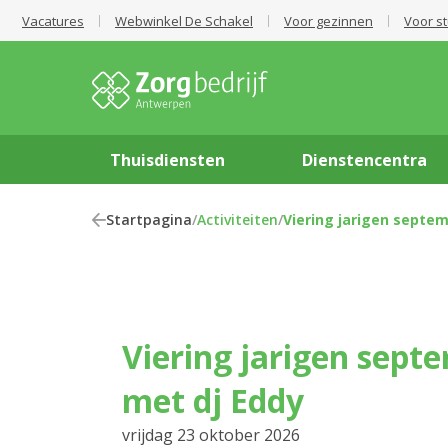
Vacatures
Webwinkel De Schakel
Voor gezinnen
Voor s
Thuisdiensten
Dienstencentra
Startpagina
/
Activiteiten
/
Viering jarigen septe
Viering jarigen september-oktober
met dj Eddy
vrijdag 23 oktober 2026