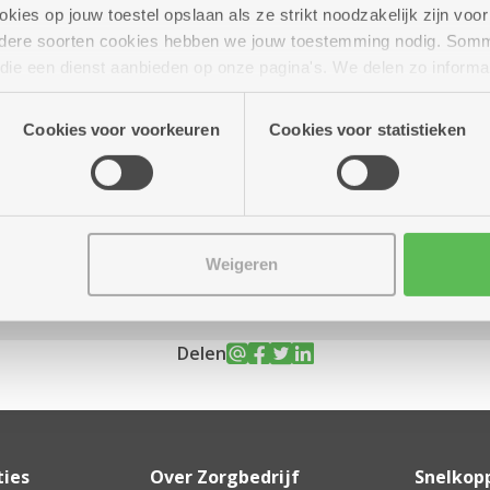
ies op jouw toestel opslaan als ze strikt noodzakelijk zijn voor 
andere soorten cookies hebben we jouw toestemming nodig. Som
n die een dienst aanbieden op onze pagina's. We delen zo informa
n onze site voor social media, advertenties en analyse. Deze p
 16.00 uur
atie die je aan hen verstrekte.
Cookies voor voorkeuren
Cookies voor statistieken
n. Voor de niet-jarigen 6 euro.
Weigeren
Delen
ties
Over Zorgbedrijf
Snelkop