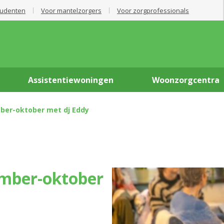
tudenten
Voor mantelzorgers
Voor zorgprofessionals
Assistentiewoningen
Woonzorgcentra
mber-oktober met dj Eddy