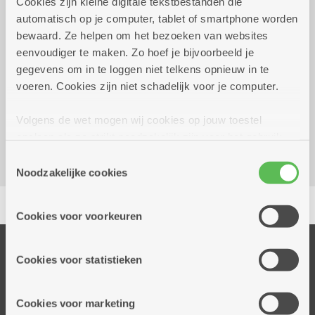
Cookies zijn kleine digitale tekstbestanden die
automatisch op je computer, tablet of smartphone worden
Wekelijks op donderdag tot 31
14.00 uur tot
bewaard. Ze helpen om het bezoeken van websites
december 2026
15.30 uur
eenvoudiger te maken. Zo hoef je bijvoorbeeld je
gegevens om in te loggen niet telkens opnieuw in te
Reserveer vervoer
voeren. Cookies zijn niet schadelijk voor je computer.
Dienstencentrum Portugesehof
Volgens de wet mogen wij cookies op jouw toestel
Portugesestraat 1
opslaan als ze strikt noodzakelijk zijn voor het gebruik
2660 Hoboken
van de site, dat kan je niet weigeren. Voor andere soorten
Toestemmingsselectie
cookies hebben we jouw toestemming nodig. Sommige
Noodzakelijke cookies
cookies worden geplaatst door derde partijen die een
Delen
dienst aanbieden op onze pagina's. We delen zo
Cookies voor voorkeuren
informatie over jouw (geanonimiseerd) gebruik van onze
site voor social media, advertenties en analyse. Deze
Onze diensten
partners kunnen deze gegevens combineren met andere
Cookies voor statistieken
Thuisdiensten
informatie die je aan hen verstrekte.
Dienstencentra
Cookies voor marketing
Assistentiewoningen