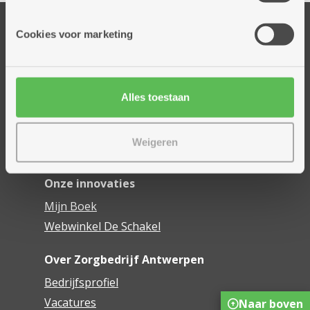
informatie die je aan hen verstrekte.
Onze diensten
Cookies voor marketing
Thuisdiensten
Dienstencentra
Assistentiewoningen
Alles toestaan
Woonzorgcentra
Financieel comfort
Weigeren
Mijn Zorgbedrijf
Onze innovaties
Mijn Boek
Webwinkel De Schakel
Over Zorgbedrijf Antwerpen
Bedrijfsprofiel
Vacatures
Naar boven