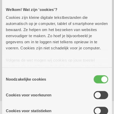
Welkom! Wat zijn ‘cookies’?
Praktisch
Cookies zijn kleine digitale tekstbestanden die
automatisch op je computer, tablet of smartphone worden
bewaard. Ze helpen om het bezoeken van websites
dinsdag 22 september
14.00 uur tot 16.00
eenvoudiger te maken. Zo hoef je bijvoorbeeld je
2026
uur
gegevens om in te loggen niet telkens opnieuw in te
smul: paté met veenbessen en een broodje voor
voeren. Cookies zijn niet schadelijk voor je computer.
6 euro.
Volgens de wet mogen wij cookies op jouw toestel
Reserveer vervoer
opslaan als ze strikt noodzakelijk zijn voor het gebruik
van de site, dat kan je niet weigeren. Voor andere soorten
Dienstencentrum Rozenboom
Toestemmingsselectie
cookies hebben we jouw toestemming nodig. Sommige
Hallershofstraat 5
Noodzakelijke cookies
cookies worden geplaatst door derde partijen die een
2100 Deurne
dienst aanbieden op onze pagina's. We delen zo
Cookies voor voorkeuren
informatie over jouw (geanonimiseerd) gebruik van onze
site voor social media, advertenties en analyse. Deze
Delen
partners kunnen deze gegevens combineren met andere
Cookies voor statistieken