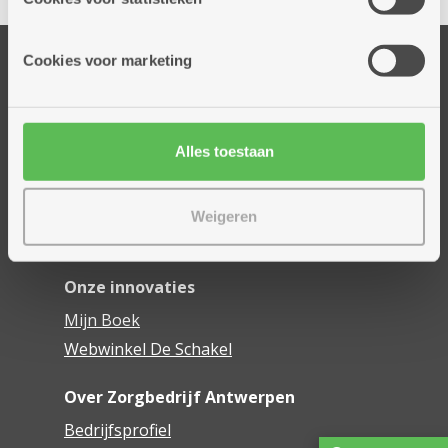
informatie die je aan hen verstrekte.
Onze diensten
Cookies voor marketing
Thuisdiensten
Dienstencentra
Assistentiewoningen
Alles toestaan
Woonzorgcentra
Financieel comfort
Weigeren
Mijn Zorgbedrijf
Onze innovaties
Mijn Boek
Webwinkel De Schakel
Over Zorgbedrijf Antwerpen
Bedrijfsprofiel