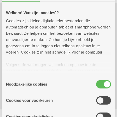
Welkom! Wat zijn ‘cookies’?
Praktisch
Cookies zijn kleine digitale tekstbestanden die
automatisch op je computer, tablet of smartphone worden
bewaard. Ze helpen om het bezoeken van websites
eenvoudiger te maken. Zo hoef je bijvoorbeeld je
dinsdag 20 oktober 2026
14.00 uur tot 16.00 uur
gegevens om in te loggen niet telkens opnieuw in te
smul: appelstrudel met ijs en room en koffie
voeren. Cookies zijn niet schadelijk voor je computer.
voor 6 euro.
Volgens de wet mogen wij cookies op jouw toestel
Reserveer vervoer
opslaan als ze strikt noodzakelijk zijn voor het gebruik
van de site, dat kan je niet weigeren. Voor andere soorten
Toestemmingsselectie
Dienstencentrum Rozenboom
cookies hebben we jouw toestemming nodig. Sommige
Noodzakelijke cookies
Hallershofstraat 5
cookies worden geplaatst door derde partijen die een
2100 Deurne
dienst aanbieden op onze pagina's. We delen zo
Cookies voor voorkeuren
informatie over jouw (geanonimiseerd) gebruik van onze
site voor social media, advertenties en analyse. Deze
Delen
partners kunnen deze gegevens combineren met andere
Cookies voor statistieken