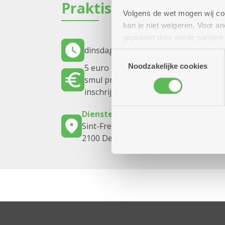
Praktisch
Volgens de wet mogen wij cook
kan je niet weigeren. Voor 
geplaatst door derde partije
dinsdag 6 oktober 2026
15.00 uur tot
(geanonimiseerd) gebruik va
Toestemmingsselectie
combineren met andere inform
Noodzakelijke cookies
5 euro
smul pretzels met een biertje
inschrijven kan tot 29/09/26.
Dienstencentrum Kerkeveld
Sint-Fredegandusstraat 36
2100 Deurne