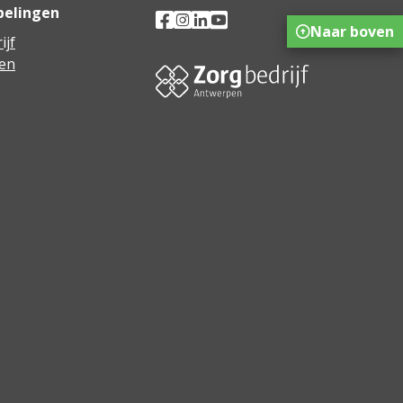
pelingen
Naar boven
ijf
en