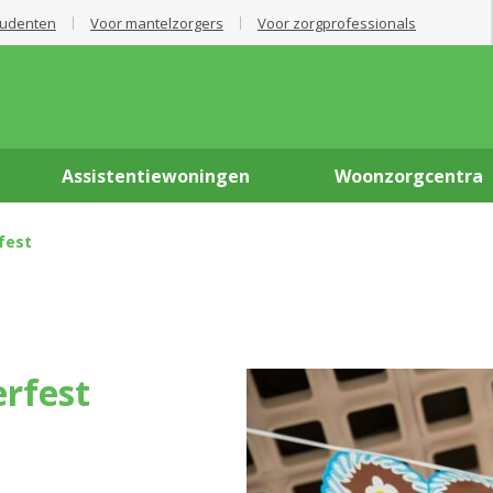
tudenten
Voor mantelzorgers
Voor zorgprofessionals
Assistentiewoningen
Woonzorgcentra
fest
erfest