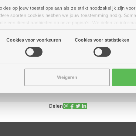
ies op jouw toestel opslaan als ze strikt noodzakelijk zijn voor 
andere soorten cookies hebben we jouw toestemming nodig. Som
n die een dienst aanbieden op onze pagina's. We delen zo informa
 16.30 uur
n onze site voor social media, advertenties en analyse. Deze p
atie die je aan hen verstrekte.
Cookies voor voorkeuren
Cookies voor statistieken
Weigeren
Delen