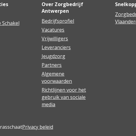
ties
Over Zorgbedrijf
Snelkop
Antwerpen
Zorgbedr
Bedrijfsprofiel
Vlaander
 Schakel
Vacatures
Vrijwilligers
Leveranciers
Jeugdzorg
Partners
Algemene
voorwaarden
Richtlijnen voor het
gebruik van sociale
media
Brasschaat
Privacy beleid