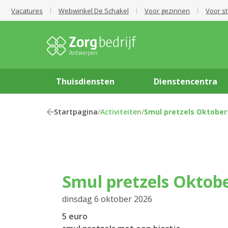
Vacatures
Webwinkel De Schakel
Voor gezinnen
Voor s
Thuisdiensten
Dienstencentra
Startpagina
/
Activiteiten
/
Smul pretzels Oktober
Smul pretzels Oktob
dinsdag 6 oktober 2026
5 euro