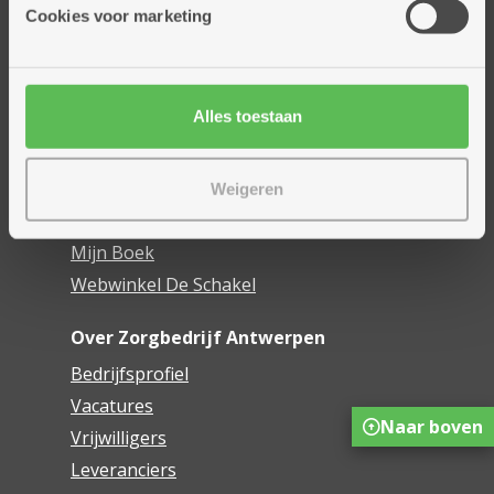
Thuisdiensten
Cookies voor marketing
Dienstencentra
Assistentiewoningen
Woonzorgcentra
Alles toestaan
Financieel comfort
Mijn Zorgbedrijf
Weigeren
Onze innovaties
Mijn Boek
Webwinkel De Schakel
Over Zorgbedrijf Antwerpen
Bedrijfsprofiel
Vacatures
Naar boven
Vrijwilligers
Leveranciers