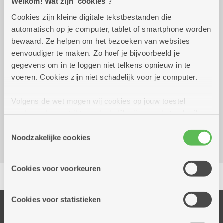
Welkom! Wat zijn ‘cookies’?
Praktisch
Cookies zijn kleine digitale tekstbestanden die
automatisch op je computer, tablet of smartphone worden
bewaard. Ze helpen om het bezoeken van websites
Wekelijks op woensdag tot 31
14.00 uur tot
eenvoudiger te maken. Zo hoef je bijvoorbeeld je
december 2026
16.00 uur
gegevens om in te loggen niet telkens opnieuw in te
voeren. Cookies zijn niet schadelijk voor je computer.
Reserveer vervoer
Volgens de wet mogen wij cookies op jouw toestel
Dienstencentrum Kronenburg
opslaan als ze strikt noodzakelijk zijn voor het gebruik
Van Duyststraat 192
van de site, dat kan je niet weigeren. Voor andere soorten
Toestemmingsselectie
2100 Deurne
cookies hebben we jouw toestemming nodig. Sommige
Noodzakelijke cookies
cookies worden geplaatst door derde partijen die een
dienst aanbieden op onze pagina's. We delen zo
Delen
Cookies voor voorkeuren
informatie over jouw (geanonimiseerd) gebruik van onze
site voor social media, advertenties en analyse. Deze
partners kunnen deze gegevens combineren met andere
Cookies voor statistieken
Onze diensten
informatie die je aan hen verstrekte.