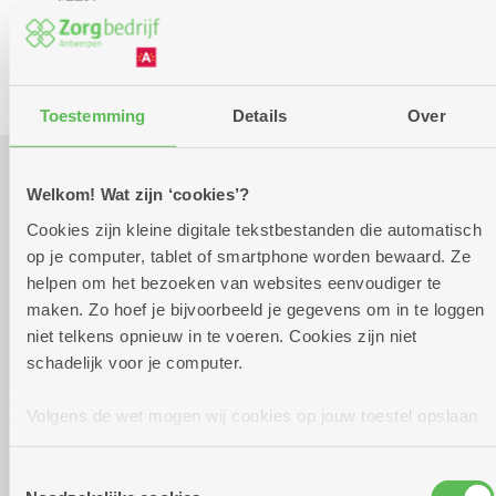
het
en
Culinair
Eropuit
Optreden
Kombin
weekend
dans
in
Toestemming
Details
Over
Welkom! Wat zijn ‘cookies’?
Praktisch
Cookies zijn kleine digitale tekstbestanden die automatisch
op je computer, tablet of smartphone worden bewaard. Ze
helpen om het bezoeken van websites eenvoudiger te
vrijdag 18 september
16.00 uur tot 20.00
maken. Zo hoef je bijvoorbeeld je gegevens om in te loggen
2026
uur
niet telkens opnieuw in te voeren. Cookies zijn niet
- 4 shotjes van onze cocktails & mocktails aan 10
schadelijk voor je computer.
euro (stempelkaart)
- broodje pulled pork aan 7,50 euro
Volgens de wet mogen wij cookies op jouw toestel opslaan
als ze strikt noodzakelijk zijn voor het gebruik van de site,
Reserveer vervoer
dat kan je niet weigeren. Voor andere soorten cookies
Toestemmingsselectie
Kombine Ruggeveld (dienstencentrum)
hebben we jouw toestemming nodig. Sommige cookies