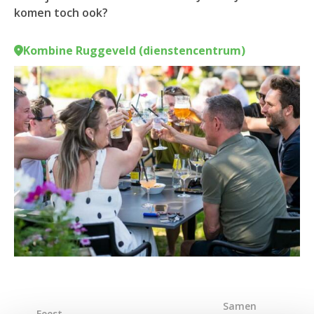
komen toch ook?
Kombine Ruggeveld (dienstencentrum)
Samen
Feest