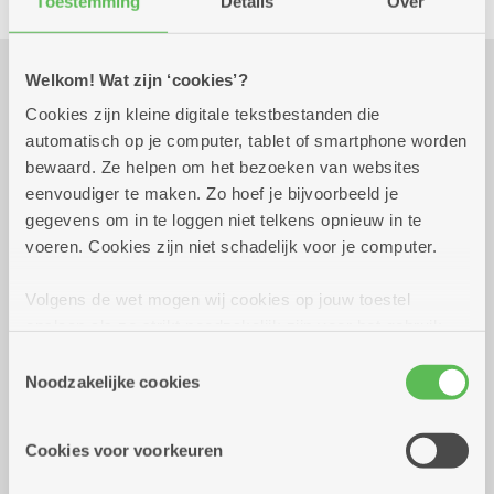
Toestemming
Details
Over
Welkom! Wat zijn ‘cookies’?
Praktisch
Cookies zijn kleine digitale tekstbestanden die
automatisch op je computer, tablet of smartphone worden
bewaard. Ze helpen om het bezoeken van websites
eenvoudiger te maken. Zo hoef je bijvoorbeeld je
vrijdag 2 oktober 2026
16.00 uur tot 19.00 uur
gegevens om in te loggen niet telkens opnieuw in te
26 euro
voeren. Cookies zijn niet schadelijk voor je computer.
Bestellen kan tot 25 september.
Eten tussen 16 uur en 19 uur.
Volgens de wet mogen wij cookies op jouw toestel
opslaan als ze strikt noodzakelijk zijn voor het gebruik
Reserveer vervoer
van de site, dat kan je niet weigeren. Voor andere soorten
Toestemmingsselectie
cookies hebben we jouw toestemming nodig. Sommige
Noodzakelijke cookies
Kombine Ruggeveld (dienstencentrum)
cookies worden geplaatst door derde partijen die een
Burgemeester De Boeylaan 2
dienst aanbieden op onze pagina's. We delen zo
2100 Deurne
Cookies voor voorkeuren
informatie over jouw (geanonimiseerd) gebruik van onze
site voor social media, advertenties en analyse. Deze