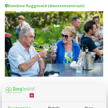
Kombine Ruggeveld (dienstencentrum)
Samen het weekend
Culinair
Eropuit
Kombine
in