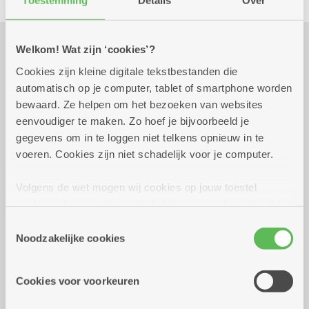
Toestemming
Details
Over
Welkom! Wat zijn ‘cookies’?
Praktisch
Cookies zijn kleine digitale tekstbestanden die
automatisch op je computer, tablet of smartphone worden
bewaard. Ze helpen om het bezoeken van websites
vrijdag 25 september
16.00 uur tot 19.00
eenvoudiger te maken. Zo hoef je bijvoorbeeld je
2026
uur
gegevens om in te loggen niet telkens opnieuw in te
15 euro
voeren. Cookies zijn niet schadelijk voor je computer.
Reserveren kan tot 18 september.
Eten tussen 16 uur en 19 uur
Volgens de wet mogen wij cookies op jouw toestel
opslaan als ze strikt noodzakelijk zijn voor het gebruik
Reserveer vervoer
van de site, dat kan je niet weigeren. Voor andere soorten
Toestemmingsselectie
cookies hebben we jouw toestemming nodig. Sommige
Noodzakelijke cookies
Kombine Ruggeveld (dienstencentrum)
cookies worden geplaatst door derde partijen die een
Burgemeester De Boeylaan 2
dienst aanbieden op onze pagina's. We delen zo
2100 Deurne
Cookies voor voorkeuren
informatie over jouw (geanonimiseerd) gebruik van onze
site voor social media, advertenties en analyse. Deze