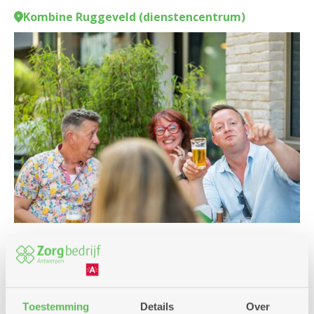
Kombine Ruggeveld (dienstencentrum)
Culinair
Samen het weekend in
Kombine
Toestemming
Details
Over