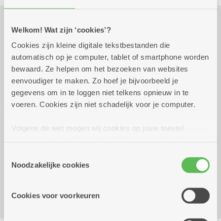
Welkom! Wat zijn ‘cookies’?
Praktisch
Cookies zijn kleine digitale tekstbestanden die
automatisch op je computer, tablet of smartphone worden
bewaard. Ze helpen om het bezoeken van websites
vrijdag 9 oktober 2026
16.00 uur tot 19.00 uur
eenvoudiger te maken. Zo hoef je bijvoorbeeld je
gegevens om in te loggen niet telkens opnieuw in te
12 euro
voeren. Cookies zijn niet schadelijk voor je computer.
Reserveren kan tot 2 oktober.
Eten tussen 16 uur en 19 uur.
Volgens de wet mogen wij cookies op jouw toestel
opslaan als ze strikt noodzakelijk zijn voor het gebruik
Reserveer vervoer
van de site, dat kan je niet weigeren. Voor andere soorten
Toestemmingsselectie
Kombine Ruggeveld (dienstencentrum)
cookies hebben we jouw toestemming nodig. Sommige
Noodzakelijke cookies
Burgemeester De Boeylaan 2
cookies worden geplaatst door derde partijen die een
2100 Deurne
dienst aanbieden op onze pagina's. We delen zo
Cookies voor voorkeuren
informatie over jouw (geanonimiseerd) gebruik van onze
site voor social media, advertenties en analyse. Deze