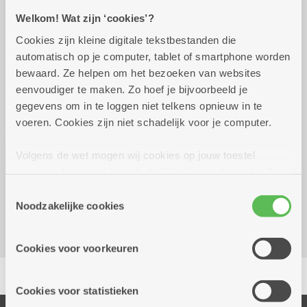
Welkom! Wat zijn ‘cookies’?
Praktisch
Cookies zijn kleine digitale tekstbestanden die
automatisch op je computer, tablet of smartphone worden
maandag 19 oktober
14.00 uur tot 16.00
bewaard. Ze helpen om het bezoeken van websites
2026
uur
eenvoudiger te maken. Zo hoef je bijvoorbeeld je
gegevens om in te loggen niet telkens opnieuw in te
Gratis
voeren. Cookies zijn niet schadelijk voor je computer.
Volgens de wet mogen wij cookies op jouw toestel
Reserveer vervoer
opslaan als ze strikt noodzakelijk zijn voor het gebruik
Dienstencentrum Pulhof
van de site, dat kan je niet weigeren. Voor andere soorten
Toestemmingsselectie
Floraliënlaan 400 C
cookies hebben we jouw toestemming nodig. Sommige
Noodzakelijke cookies
2600 Berchem
cookies worden geplaatst door derde partijen die een
dienst aanbieden op onze pagina's. We delen zo
Cookies voor voorkeuren
informatie over jouw (geanonimiseerd) gebruik van onze
Delen
site voor social media, advertenties en analyse. Deze
partners kunnen deze gegevens combineren met andere
Cookies voor statistieken
informatie die je aan hen verstrekte.