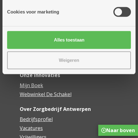
Onze diensten
Cookies voor marketing
Thuisdiensten
Dienstencentra
Assistentiewoningen
Alles toestaan
Woonzorgcentra
Financieel comfort
Mijn Zorgbedrijf
Weigeren
Onze innovaties
Mijn Boek
Webwinkel De Schakel
Over Zorgbedrijf Antwerpen
Bedrijfsprofiel
Vacatures
Naar boven
Vrijwilligers