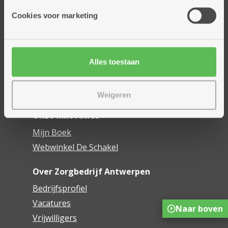
Onze diensten
Cookies voor marketing
Thuisdiensten
Dienstencentra
Assistentiewoningen
Woonzorgcentra
Alles toestaan
Financieel comfort
Mijn Zorgbedrijf
Weigeren
Onze innovaties
Mijn Boek
Webwinkel De Schakel
Over Zorgbedrijf Antwerpen
Bedrijfsprofiel
Vacatures
Naar boven
Vrijwilligers