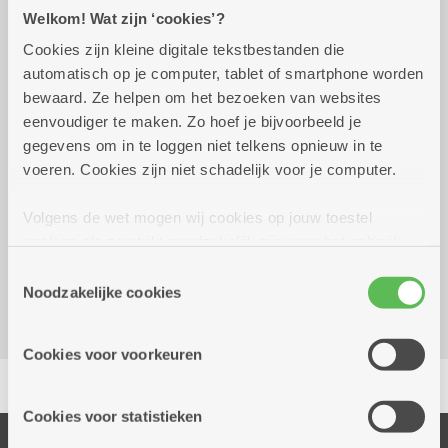
Welkom! Wat zijn ‘cookies’?
Cookies zijn kleine digitale tekstbestanden die
Praktisch
automatisch op je computer, tablet of smartphone worden
bewaard. Ze helpen om het bezoeken van websites
eenvoudiger te maken. Zo hoef je bijvoorbeeld je
vrijdag 25 september
10.00 uur tot 11.00
gegevens om in te loggen niet telkens opnieuw in te
2026
uur
voeren. Cookies zijn niet schadelijk voor je computer.
3 euro voor een gezellige pilates-les
Volgens de wet mogen wij cookies op jouw toestel
opslaan als ze strikt noodzakelijk zijn voor het gebruik
Dienstencentrum De Brem
van de site, dat kan je niet weigeren. Voor andere soorten
Zwaantjeslei 87
Toestemmingsselectie
cookies hebben we jouw toestemming nodig. Sommige
Noodzakelijke cookies
2170 Merksem
cookies worden geplaatst door derde partijen die een
dienst aanbieden op onze pagina's. We delen zo
Cookies voor voorkeuren
informatie over jouw (geanonimiseerd) gebruik van onze
Delen
site voor social media, advertenties en analyse. Deze
partners kunnen deze gegevens combineren met andere
Cookies voor statistieken
informatie die je aan hen verstrekte.