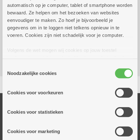
automatisch op je computer, tablet of smartphone worden
Gratis
bewaard. Ze helpen om het bezoeken van websites
eenvoudiger te maken. Zo hoef je bijvoorbeeld je
gegevens om in te loggen niet telkens opnieuw in te
Reserveer vervoer
voeren. Cookies zijn niet schadelijk voor je computer.
Dienstencentrum Oosterveld
Groenenborgerlaan 185
Volgens de wet mogen wij cookies op jouw toestel
2610 Wilrijk
opslaan als ze strikt noodzakelijk zijn voor het gebruik
van de site, dat kan je niet weigeren. Voor andere soorten
Toestemmingsselectie
cookies hebben we jouw toestemming nodig. Sommige
Noodzakelijke cookies
Delen
cookies worden geplaatst door derde partijen die een
dienst aanbieden op onze pagina's. We delen zo
Cookies voor voorkeuren
informatie over jouw (geanonimiseerd) gebruik van onze
site voor social media, advertenties en analyse. Deze
Onze diensten
partners kunnen deze gegevens combineren met andere
Cookies voor statistieken
Thuisdiensten
informatie die je aan hen verstrekte.
Dienstencentra
Cookies voor marketing
Assistentiewoningen