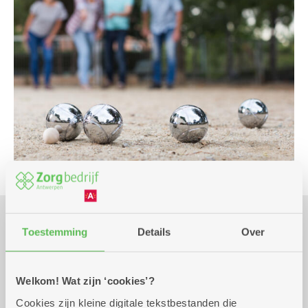
Toestemming
Details
Over
Praktisch
Welkom! Wat zijn ‘cookies’?
Wekelijks op dinsdag tot 29
14.00 uur tot
Cookies zijn kleine digitale tekstbestanden die
december 2026
17.00 uur