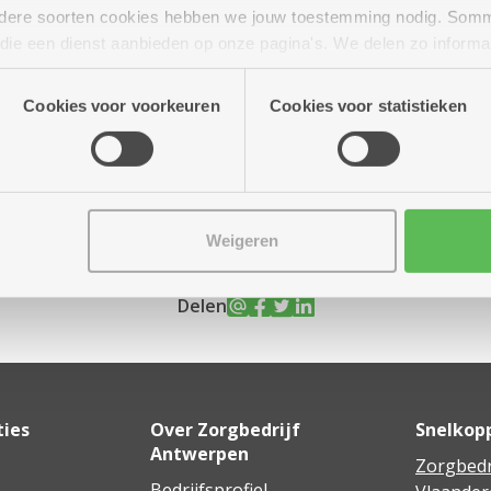
andere soorten cookies hebben we jouw toestemming nodig. Som
n die een dienst aanbieden op onze pagina's. We delen zo informa
n onze site voor social media, advertenties en analyse. Deze p
mber
10.00 uur tot 12.00
atie die je aan hen verstrekte.
Cookies voor voorkeuren
Cookies voor statistieken
uur
Weigeren
Delen
ties
Over Zorgbedrijf
Snelkop
Antwerpen
Zorgbedr
Bedrijfsprofiel