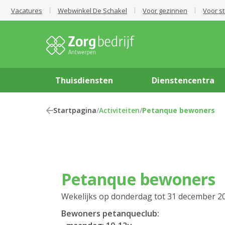
Vacatures
Webwinkel De Schakel
Voor gezinnen
Voor s
Thuisdiensten
Dienstencentra
Startpagina
/
Activiteiten
/
Petanque bewoners
Petanque bewoners
Wekelijks op donderdag tot 31 december 2
Bewoners petanqueclub: