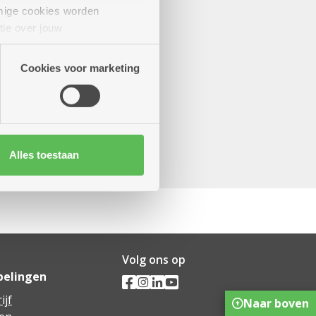
mige cookies worden
tie over jouw
artners kunnen deze gegevens
Cookies voor marketing
Alles toestaan
Volg ons op
pelingen
ijf
Naar boven