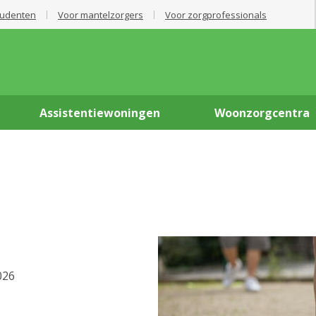
tudenten
Voor mantelzorgers
Voor zorgprofessionals
Assistentiewoningen
Woonzorgcentra
026