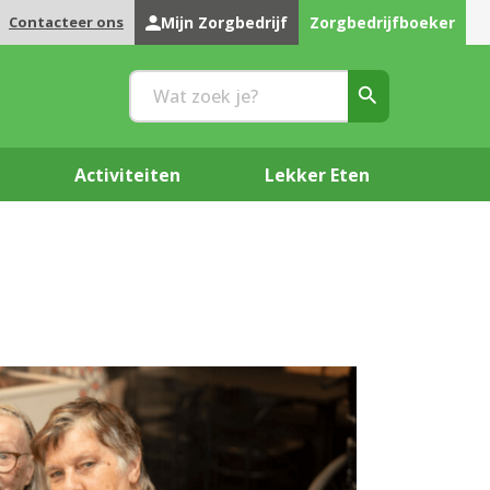
Contacteer ons
Mijn Zorgbedrijf
Zorgbedrijfboeker
Activiteiten
Lekker Eten