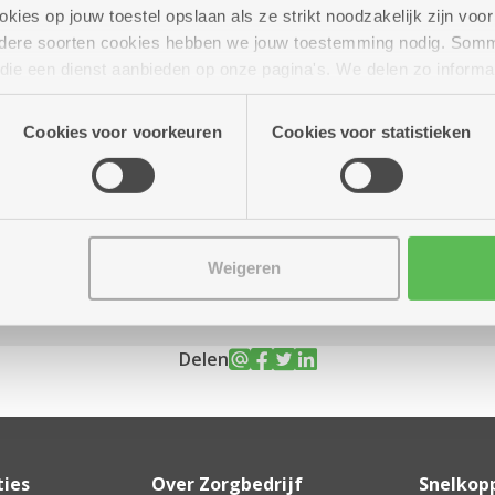
ies op jouw toestel opslaan als ze strikt noodzakelijk zijn voor 
andere soorten cookies hebben we jouw toestemming nodig. Som
n die een dienst aanbieden op onze pagina's. We delen zo informa
n onze site voor social media, advertenties en analyse. Deze p
ugustus
14.00 uur tot 16.30
atie die je aan hen verstrekte.
uur
Cookies voor voorkeuren
Cookies voor statistieken
Weigeren
Delen
ties
Over Zorgbedrijf
Snelkop