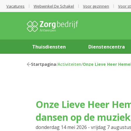
Vacatures
Webwinkel De Schakel
Voor gezinnen
Voor s
Thuisdiensten
Dienstencentra
Startpagina
/
Activiteiten
/
Onze Lieve Heer Hemel
Onze Lieve Heer Hemelvaart kom
dansen op de muziek 
donderdag 14 mei 2026 - vrijdag 7 augustu