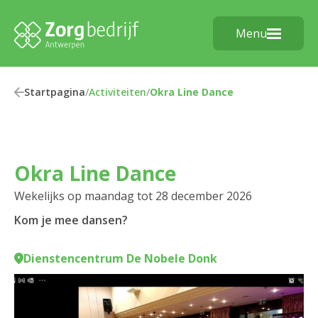
Menu
Startpagina
/
Activiteiten
/
Okra Line Dance
Okra Line Dance
Wekelijks op maandag tot 28 december 2026
Kom je mee dansen?
Dienstencentrum De Nobele Donk