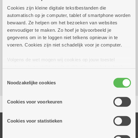
Cookies zijn kleine digitale tekstbestanden die
Wekelijks op maandag tot 28
13.30 uur tot
automatisch op je computer, tablet of smartphone worden
december 2026
16.00 uur
bewaard. Ze helpen om het bezoeken van websites
in clubverband
eenvoudiger te maken. Zo hoef je bijvoorbeeld je
gegevens om in te loggen niet telkens opnieuw in te
voeren. Cookies zijn niet schadelijk voor je computer.
Reserveer vervoer
Volgens de wet mogen wij cookies op jouw toestel
Dienstencentrum De Nobele Donk
opslaan als ze strikt noodzakelijk zijn voor het gebruik
Prinshoeveweg 21
van de site, dat kan je niet weigeren. Voor andere soorten
2180 Ekeren
Toestemmingsselectie
cookies hebben we jouw toestemming nodig. Sommige
Noodzakelijke cookies
cookies worden geplaatst door derde partijen die een
dienst aanbieden op onze pagina's. We delen zo
Delen
Cookies voor voorkeuren
informatie over jouw (geanonimiseerd) gebruik van onze
site voor social media, advertenties en analyse. Deze
partners kunnen deze gegevens combineren met andere
Cookies voor statistieken
Onze diensten
informatie die je aan hen verstrekte.
Thuisdiensten