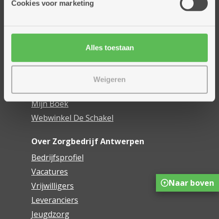
Cookies voor marketing
Dienstencentra
Assistentiewoningen
Woonzorgcentra
Alles toestaan
Financieel comfort
Mijn Zorgbedrijf
Weigeren
Onze innovaties
Mijn Boek
Webwinkel De Schakel
Over Zorgbedrijf Antwerpen
Bedrijfsprofiel
Vacatures
Naar boven
Vrijwilligers
Leveranciers
Jeugdzorg