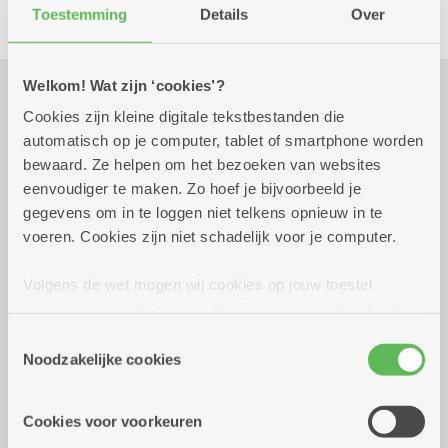
Toestemming
Details
Over
Welkom! Wat zijn ‘cookies’?
Cookies zijn kleine digitale tekstbestanden die
Praktisch
automatisch op je computer, tablet of smartphone worden
bewaard. Ze helpen om het bezoeken van websites
eenvoudiger te maken. Zo hoef je bijvoorbeeld je
donderdag 24 september
12.00 uur tot 17.30
gegevens om in te loggen niet telkens opnieuw in te
2026
uur
voeren. Cookies zijn niet schadelijk voor je computer.
Mosselen met brood of frietjes: 20 euro (of
dagmenu aan het gekend tarief) Inschrijven
Volgens de wet mogen wij cookies op jouw toestel
voor 17 september.
opslaan als ze strikt noodzakelijk zijn voor het gebruik
van de site, dat kan je niet weigeren. Voor andere soorten
Toestemmingsselectie
Reserveer vervoer
cookies hebben we jouw toestemming nodig. Sommige
Noodzakelijke cookies
cookies worden geplaatst door derde partijen die een
Dienstencentrum Arena
dienst aanbieden op onze pagina's. We delen zo
Gabriel Vervoortstraat 2
Cookies voor voorkeuren
informatie over jouw (geanonimiseerd) gebruik van onze
2100 Deurne