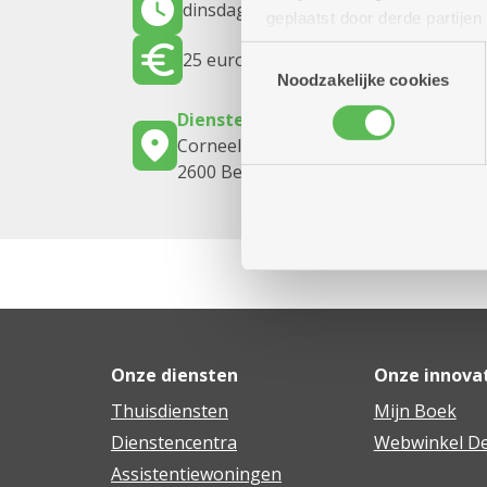
dinsdag 29 september 2026
12.00 uur
geplaatst door derde partije
(geanonimiseerd) gebruik va
Toestemmingsselectie
25 euro
combineren met andere inform
Noodzakelijke cookies
Dienstencentrum De Meere
Corneel van Reethstraat 10
2600 Berchem
Onze diensten
Onze innova
Thuisdiensten
Mijn Boek
Dienstencentra
Webwinkel De
Assistentiewoningen