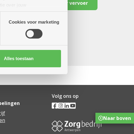
Reserveer vervoer
tie over jouw
artners kunnen deze gegevens
Cookies voor marketing
Alles toestaan
Volg ons op
pelingen
ijf
Naar boven
en