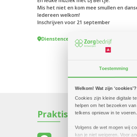
En leuke muziek met DJ Bertje.
Mis het niet en kom mee smullen en dans
Iedereen welkom!
Inschrijven voor 21 september
Dienstencentrum De Meere
Toestemming
Welkom! Wat zijn ‘cookies’?
Cookies zijn kleine digitale
helpen om het bezoeken van w
Praktisch
telkens opnieuw in te voeren.
Volgens de wet mogen wij cook
kan je niet weigeren. Voor 