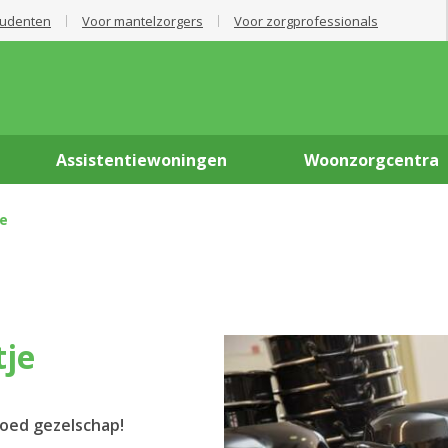
tudenten
Voor mantelzorgers
Voor zorgprofessionals
Assistentiewoningen
Woonzorgcentra
je
tje
goed gezelschap!