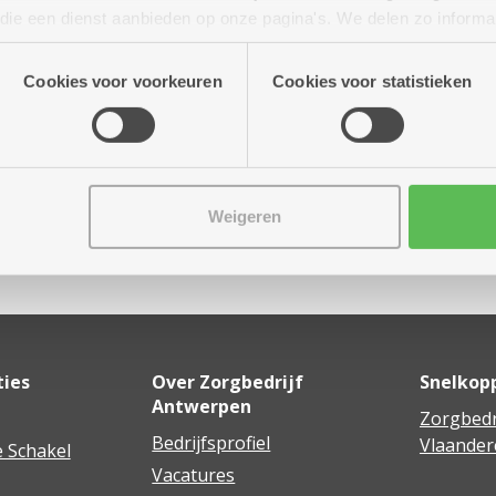
 tot 13.00 uur
n die een dienst aanbieden op onze pagina's. We delen zo informa
n onze site voor social media, advertenties en analyse. Deze p
atie die je aan hen verstrekte.
Cookies voor voorkeuren
Cookies voor statistieken
Weigeren
Delen
ties
Over Zorgbedrijf
Snelkop
Antwerpen
Zorgbedr
Bedrijfsprofiel
Vlaander
 Schakel
Vacatures