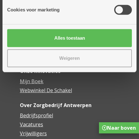
Onze diensten
Cookies voor marketing
Thuisdiensten
Dienstencentra
Assistentiewoningen
Woonzorgcentra
Alles toestaan
Financieel comfort
Mijn Zorgbedrijf
Weigeren
Onze innovaties
Mijn Boek
Webwinkel De Schakel
Over Zorgbedrijf Antwerpen
Bedrijfsprofiel
Vacatures
Naar boven
Vrijwilligers