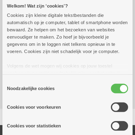
Praktisch
Welkom! Wat zijn ‘cookies’?
Cookies zijn kleine digitale tekstbestanden die
automatisch op je computer, tablet of smartphone worden
dinsdag 29 september
15.30 uur tot 15.30
bewaard. Ze helpen om het bezoeken van websites
2026
uur
eenvoudiger te maken. Zo hoef je bijvoorbeeld je
8 euro
gegevens om in te loggen niet telkens opnieuw in te
Inschrijven noodzakelijk
voeren. Cookies zijn niet schadelijk voor je computer.
Reserveer vervoer
Volgens de wet mogen wij cookies op jouw toestel
opslaan als ze strikt noodzakelijk zijn voor het gebruik
Kombine Boelaer (dienstencentrum)
van de site, dat kan je niet weigeren. Voor andere soorten
Lodewijk van Berckenlaan 361 G 01
Toestemmingsselectie
cookies hebben we jouw toestemming nodig. Sommige
Noodzakelijke cookies
2140 Borgerhout
cookies worden geplaatst door derde partijen die een
dienst aanbieden op onze pagina's. We delen zo
Cookies voor voorkeuren
informatie over jouw (geanonimiseerd) gebruik van onze
Delen
site voor social media, advertenties en analyse. Deze
partners kunnen deze gegevens combineren met andere
Cookies voor statistieken
informatie die je aan hen verstrekte.