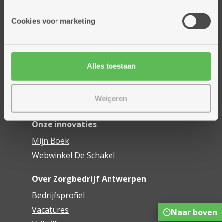
Onze diensten
Cookies voor marketing
Thuisdiensten
Dienstencentra
Assistentiewoningen
Alles toestaan
Woonzorgcentra
Financieel comfort
Weigeren
Mijn Zorgbedrijf
Onze innovaties
Mijn Boek
Webwinkel De Schakel
Over Zorgbedrijf Antwerpen
Bedrijfsprofiel
Vacatures
Naar boven