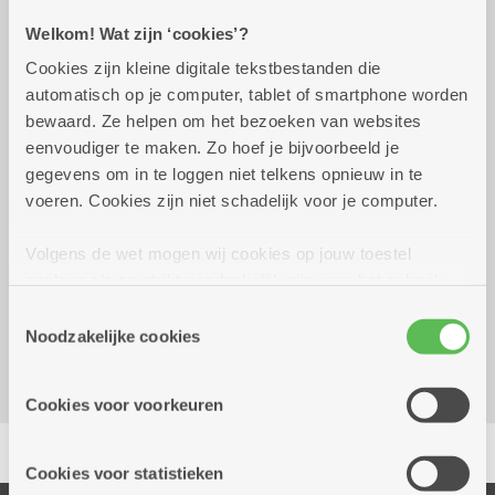
Welkom! Wat zijn ‘cookies’?
dinsdag 6 oktober 2026
12.00 uur tot 13.00 uur
Cookies zijn kleine digitale tekstbestanden die
1 maaltijdbon - Spitzkohlsuppe mit Speck OF
automatisch op je computer, tablet of smartphone worden
Kasselerrippchen und Weißwurst mit
bewaard. Ze helpen om het bezoeken van websites
Sauerkraut und Kartoffelpüree
eenvoudiger te maken. Zo hoef je bijvoorbeeld je
Apfelküchle (appelbeignet) mit Vanillesauce
gegevens om in te loggen niet telkens opnieuw in te
Of Vegetarisch menu
voeren. Cookies zijn niet schadelijk voor je computer.
Volgens de wet mogen wij cookies op jouw toestel
Reserveer vervoer
opslaan als ze strikt noodzakelijk zijn voor het gebruik
Dienstencentrum De Brem
van de site, dat kan je niet weigeren. Voor andere soorten
Toestemmingsselectie
Zwaantjeslei 87
cookies hebben we jouw toestemming nodig. Sommige
Noodzakelijke cookies
2170 Merksem
cookies worden geplaatst door derde partijen die een
dienst aanbieden op onze pagina's. We delen zo
Cookies voor voorkeuren
informatie over jouw (geanonimiseerd) gebruik van onze
Delen
site voor social media, advertenties en analyse. Deze
partners kunnen deze gegevens combineren met andere
Cookies voor statistieken
informatie die je aan hen verstrekte.