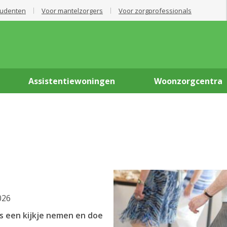
tudenten
Voor mantelzorgers
Voor zorgprofessionals
Assistentiewoningen
Woonzorgcentra
026
s een kijkje nemen en doe