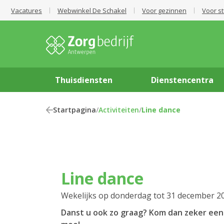
Vacatures
Webwinkel De Schakel
Voor gezinnen
Voor s
Thuisdiensten
Dienstencentra
Startpagina
/
Activiteiten
/
Line dance
Line dance
Wekelijks op donderdag tot 31 december 2
Danst u ook zo graag? Kom dan zeker een