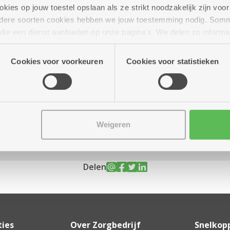
ies op jouw toestel opslaan als ze strikt noodzakelijk zijn voor 
andere soorten cookies hebben we jouw toestemming nodig. Som
n die een dienst aanbieden op onze pagina's. We delen zo informa
n onze site voor social media, advertenties en analyse. Deze p
mber
10.00 uur tot 11.00
atie die je aan hen verstrekte.
uur
Cookies voor voorkeuren
Cookies voor statistieken
Weigeren
Delen
ties
Over Zorgbedrijf
Snelkop